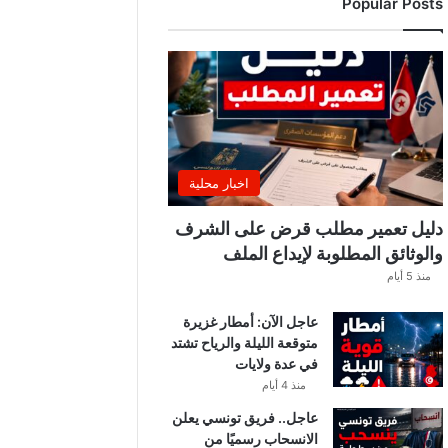
Popular Posts
ب
ي
ة
ت
ص
د
ر
ب
ل
اخبار محلية
ا
غً
دليل تعمير مطلب قرض على الشرف
ا
والوثائق المطلوبة لإيداع الملف
ه
منذ 5 أيام
ا
مً
عاجل الآن: أمطار غزيرة
ا
متوقعة الليلة والرياح تشتد
في عدة ولايات
منذ 4 أيام
عاجل.. فريق تونسي يعلن
الانسحاب رسميًا من