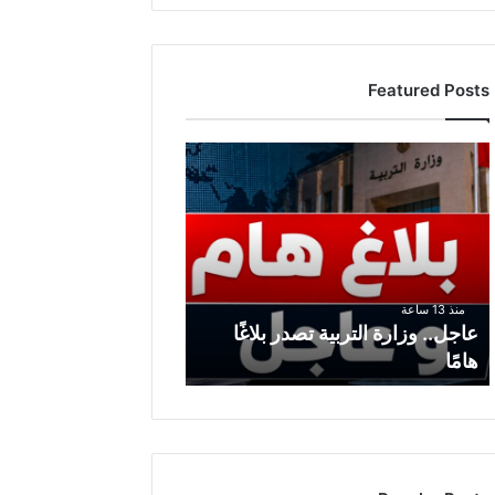
Featured Posts
ع
ا
ج
ل
.
.
و
منذ 13 ساعة
ز
عاجل.. وزارة التربية تصدر بلاغًا
ا
هامًا
ر
ة
ا
ل
ت
ر