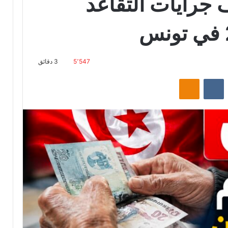
جرايات التقاعد
5٬547
3 دقائق
‏Reddit
‏VKontakte
Odnoklassniki