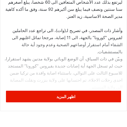
ليرتفع بذلك عدد الأشخاص المتعافين الى 60 شخصا، يبلغ أصغرهم
سنا سنتين ونصف فيما يبلغ سن أكبرهم 92 سنة، وفق ما أكده كاهية
مدير الصحة الاساسية، زيد العنز.
وأشار ذات المصدر، في تصريح لـ(وات)، الى تراجع عدد الحاملين
لفيروس “كورونا” بالجهة، الى 11 إصابة، مرجحا تماثل اغلبهم الى
الشفاء أمام استقرار أوضاعهم الصحية وعدم وجود أية حالة
بالمستشفيات.
وبيّن في ذات السياق، أن الوضع الوبائي بولاية مدنين يشهد استقرارا،
حيث لم تسجل الجهة أية إصابات جديدة بفيروس “كورونا” المستجد
للاسبوع الثالث على التوالي، باستثناء اصابة وافدة من تركيا ضمن
احدى رحلات الاجلاء، تم احتسابها على ولاية بنزرت ونقلت المصابة
الى ولاية المنستير.
من جانب آخر، أوضح الدكتور العنز، أن 141 شخصا من القادمين
اظهر المزيد
ضمن احدى رحلات الاجلاء من تركيا والمقيمين بمركز الحجر الصحي
الاجباري بجربة، غادروا ليلة امس، نحو جهاتهم، لافتا الى أنه كان قد
تم تسجيل حالة إصابة من بينهم بفيروس “كورونا”.
وأضاف، أن حالة الإصابة تتعلق بامرأة أصيلة ولاية بنزرت، وقع نقلها