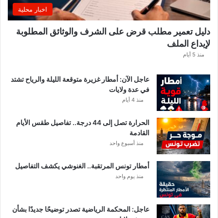
ا
اخبار محلية
م
ن
دليل تعمير مطلب قرض على الشرف والوثائق المطلوبة
ح
لإيداع الملف
س
ا
منذ 5 أيام
ب
ا
عاجل الآن: أمطار غزيرة متوقعة الليلة والرياح تشتد
ت
في عدة ولايات
ه
منذ 4 أيام
ف
ي
الحرارة تصل إلى 44 درجة.. تفاصيل طقس الأيام
ا
القادمة
ل
منذ أسبوع واحد
إ
ف
أمطار تونس المرتقبة.. الغنوشي يكشف التفاصيل
ر
منذ يوم واحد
ي
ق
ي
عاجل: المحكمة الرياضية تصدر توضيحًا جديدًا بشأن