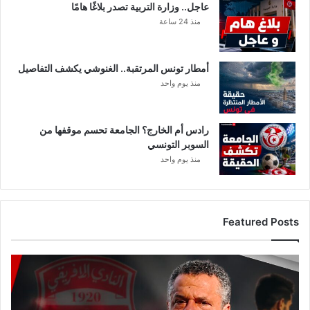
عاجل.. وزارة التربية تصدر بلاغًا هامًا
ا
ت
منذ 24 ساعة
ب
ص
ع
ا
ة
ل
)
أمطار تونس المرتقبة.. الغنوشي يكشف التفاصيل
ا
ل
منذ يوم واحد
غ
ن
و
رادس أم الخارج؟ الجامعة تحسم موقفها من
ش
السوبر التونسي
ي
منذ يوم واحد
ب
ا
ل
س
Featured Posts
ر
ا
ج
ع
ي
ا
أ
ج
ت
ل