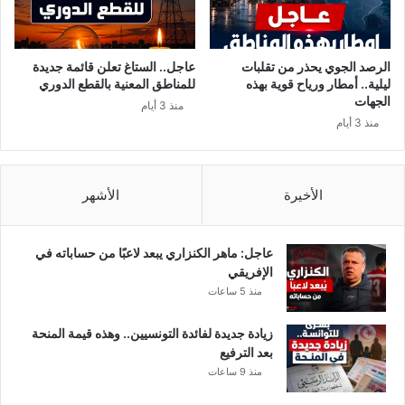
ي
ا
ه
ب
و
ا
د
الرصد الجوي يحذر من تقلبات
عاجل.. الستاغ تعلن قائمة جديدة
ت
ع
ليلية.. أمطار ورياح قوية بهذه
للمناطق المعنية بالقطع الدوري
ج
م
الجهات
منذ 3 أيام
د
ا
منذ 3 أيام
ي
ل
د
ش
ة
ر
غ
ع
الأخيرة
الأشهر
ي
ي
ر
ة
م
ف
عاجل: ماهر الكنزاري يبعد لاعبًا من حساباته في
ت
ي
الإفريقي
و
ل
منذ 5 ساعات
ق
ي
ع
ب
زيادة جديدة لفائدة التونسيين.. وهذه قيمة المنحة
ة
ي
بعد الترفيع
(
ا
منذ 9 ساعات
م
و
ت
ا