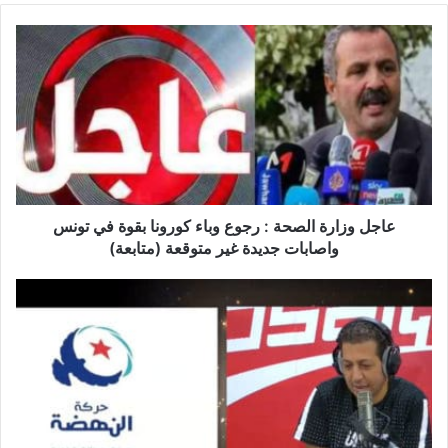
ع
ا
ج
ل
و
ز
ا
ر
ة
ا
عاجل وزارة الصحة : رجوع وباء كورونا بقوة في تونس
ل
واصابات جديدة غير متوقعة (متابعة)
ص
ح
ح
ة
ر
:
ك
ر
ة
ج
ا
و
ل
ع
ن
و
ه