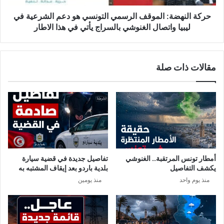
ب
ض
ا
ة
حركة النهضة: الموقف الرسمي التونسي هو دعم الشرعية في
ء
:
ليبيا واتصال الغنوشي بالسراج يأتي في هذا الاطار
ك
ا
و
ل
ر
م
مقالات ذات صلة
و
و
ن
ق
ا
ف
ب
ا
ق
ل
و
ر
ة
س
ف
م
ي
ي
أمطار تونس المرتقبة.. الغنوشي
تفاصيل جديدة في قضية سيارة
ت
ا
يكشف التفاصيل
بلدية باردو بعد إيقاف المشتبه به
و
ل
منذ يوم واحد
منذ يومين
ن
ت
س
و
و
ن
ا
س
ص