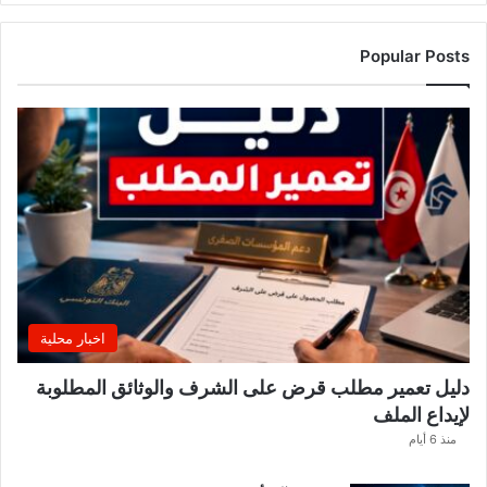
ر
ت
ف
Popular Posts
ا
ع
أ
س
ع
ا
ر
ا
ل
م
ا
ء
اخبار محلية
ا
ل
دليل تعمير مطلب قرض على الشرف والوثائق المطلوبة
م
لإيداع الملف
ع
د
منذ 6 أيام
ن
ي