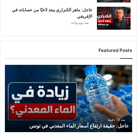
عاجل: ماهر الكنزاري يبعد لاعبًا من حساباته في
الإفريقي
منذ يوم واحد
Featured Posts
ع
ا
ج
ل
:
ح
ق
ي
ق
منذ 13 دقيقة
عاجل: حقيقة ارتفاع أسعار الماء المعدني في تونس
ة
ا