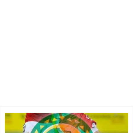
ق
ن
ا