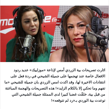
اثارت تصريحات بية الزردي أمس لإذاعة «موزاييك» عديد ردود
الافعال خاصة عند تهجمها على جميلة الشيحي في ردة فعل على
انتقادات الاخيرة لها، وقد اكدت امس الزردي بان جميلة للشيحي «ما
تفهم وما تحكي إلا بالكلام الزايد»! هذه التصريحات والهجمة المباغتة
من قبل بية، خلفّت غضبا كبيرا لدى الممثلة جميلة الشيحي التي
توعدت بية الوردي بـ«رد لم تتوقعه»!