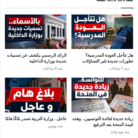
ك
ت
ا
م
س
ن
ا
ا
م
ل
م
ن
أ
و
ف
م
هل تتأجل العودة المدرسية؟
الرائد الرسمي يكشف عن تسميات
ر
ل
تطورات جديدة تثير التساؤلات
جديدة بوزارة الداخلية
ي
ق
منذ 7 ساعات
منذ 9 ساعات
ق
ي
ي
ت
ا
ج
و
ز
ي
ب
ي
زيادة جديدة لفائدة التونسيين.. وهذه
عاجل.. وزارة التربية تصدر بلاغًا هامًا
خ
قيمة المنحة بعد الترفيع
منذ يومين
و
منذ يوم واحد
ن