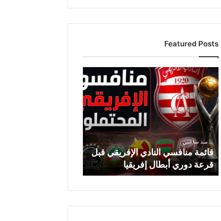
Featured Posts
ق
ا
ئ
م
ة
م
ن
منذ ساعتين
ا
قائمة منافسي النادي الإفريقي قبل
ف
قرعة دوري أبطال إفريقيا
س
ي
ا
ل
ن
ا