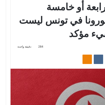
ابعة أو خامسة
ورونا في تونس ليست
يء مؤكد
284
دقيقة واحدة
‏Reddit
‏VKontakte
Odnoklassniki