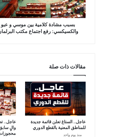
ا
د
ة
ك
بسبب مشادة كلامية بين موسي و عبو
ل
والكسيكسي: رفع اجتماع مكتب البرلمان
ا
م
ي
ة
ب
مقالات ذات صلة
ي
ن
م
و
س
ي
و
ع
ب
عاجل.. الستاغ تعلن قائمة جديدة
عاجل.. ت
و
للمناطق المعنية بالقطع الدوري
والٍ سابق
و
محجوزات
منذ يوم واحد