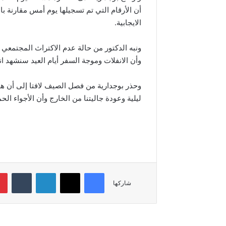
أن الأرقام التي تم تسجيلها يوم أمس مقارنة بال
الايجابية.
ونبه الدكتور من حالة عدم الاكتراث المجتمعي 
وأن الانفلات وموجة السفر أيام العيد سنشهد انع
وحذر بوجدارية من فصل الصيف لافتا إلى أن ه
ليلية وعودة جاليتنا من الخارج وأن الأجواء ال
فيسبوك
‫X
لينكدإن
‏Tumblr
شاركها