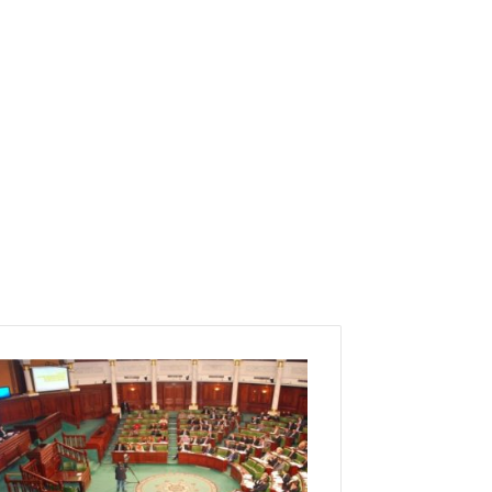
ب
س
ب
ب
م
ش