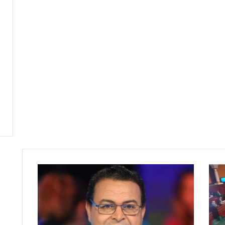
ا
ل
م
غ
ز
ا