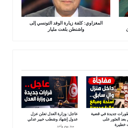
و
ي
:
ك
المغزاوي: كلفة زيارة الوفد التونسي إلى
ل
واشنطن بلغت مليار
ف
ة
ز
ي
ا
ر
ة
ا
ل
و
ف
د
ا
ل
طورات جديدة في قضية
عاجل: وزارة العدل تعلن عزل
ت
 بعد العثور على
عدول إشهاد وشطب خبير عدلي
و
 خطيرة
منذ يوم واحد