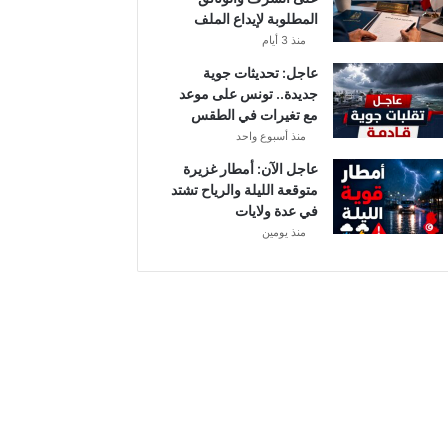
أ
المطلوبة لإيداع الملف
ب
منذ 3 أيام
ط
ا
عاجل: تحديثات جوية
ل
جديدة.. تونس على موعد
إ
مع تغيرات في الطقس
ف
منذ أسبوع واحد
ر
عاجل الآن: أمطار غزيرة
ي
متوقعة الليلة والرياح تشتد
ق
في عدة ولايات
ي
منذ يومين
ا