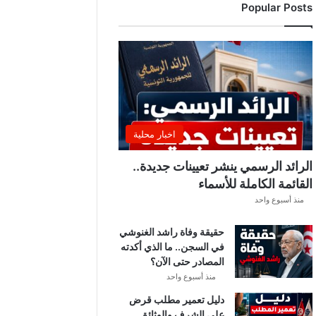
Popular Posts
د
ي
ا
ل
إ
ف
ر
ي
ق
اخبار محلية
ي
ق
الرائد الرسمي ينشر تعيينات جديدة..
ب
القائمة الكاملة للأسماء
ل
منذ أسبوع واحد
ق
ر
حقيقة وفاة راشد الغنوشي
ع
في السجن.. ما الذي أكدته
ة
المصادر حتى الآن؟
د
و
منذ أسبوع واحد
ر
دليل تعمير مطلب قرض
ي
على الشرف والوثائق