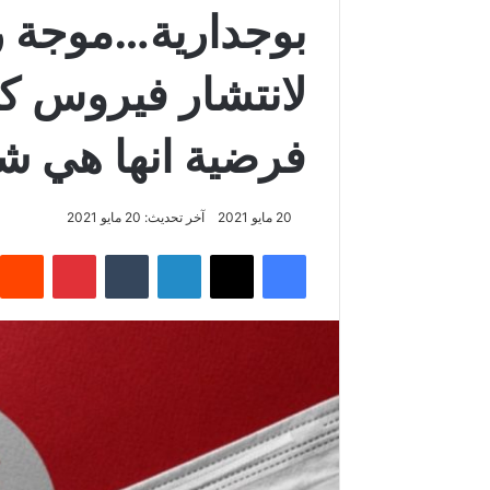
بوجدارية…موجة ر
لانتشار فيروس ك
فرضية انها هي ش
20 مايو 2021
آخر تحديث: 20 مايو 2021
فيسبوك
‫X
لينكدإن
‏Tumblr
بينتيريست