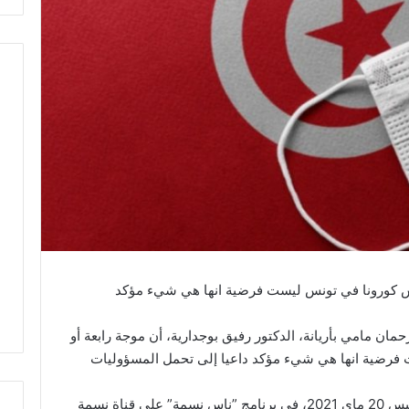
وس كورونا في تونس ليست فرضية انها هي شيء مؤكد
ن مامي بأريانة، الدكتور رفيق بوجدارية، أن موجة رابعة أو
فرضية انها هي شيء مؤكد داعيا إلى تحمل المسؤوليات
وأوضح بوجدارية لدى حضةره مساء اليوم الخميس 20 ماي 2021، في برنامج ”ناس نسمة” على قناة نسمة