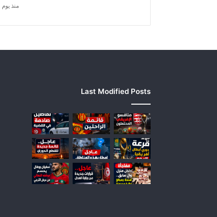
ا
منذ يوم 
ل
ك
س
ي
ك
س
ي
:
Last Modified Posts
ر
ف
ع
ا
ج
ت
م
ا
ع
م
ك
ت