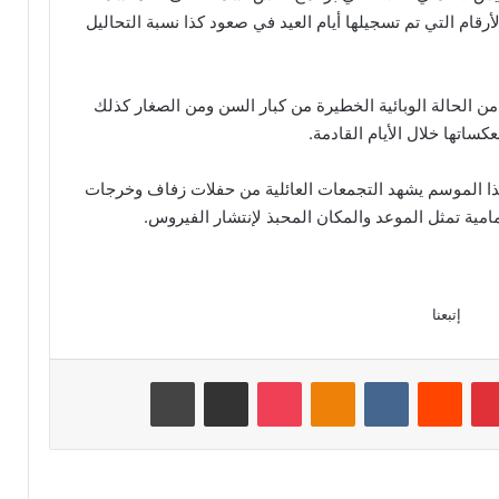
أرقام التي تم تسجيلها أيام العيد في صعود كذا نسبة التحاليل
من الحالة الوبائية الخطيرة من كبار السن ومن الصغار كذلك
كساتها خلال الأيام القادمة.
ذا الموسم يشهد التجمعات العائلية من حفلات زفاف وخرجات
حمامية تمثل الموعد والمكان المحبذ لإنتشار الفيروس.
إتبعنا
بينتيريست
‏Reddit
‏VKontakte
Odnoklassniki
‫Pocket
مشاركة عبر البريد
طباعة