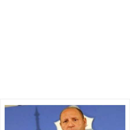
ا
ل
م
ؤ