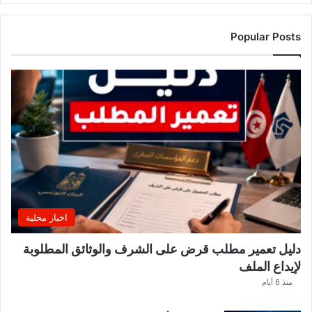
ي
ي
ك
Popular Posts
ش
ف
ع
ن
ت
س
م
ي
ا
ت
ج
د
اخبار محلية
ي
د
دليل تعمير مطلب قرض على الشرف والوثائق المطلوبة
ة
لإيداع الملف
ب
و
منذ 6 أيام
ز
ا