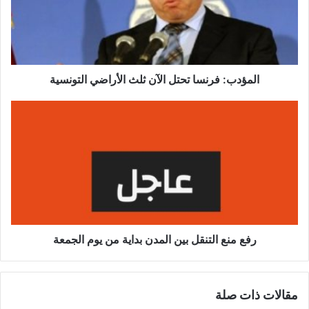
د
ب
:
ف
ر
ن
المؤدب: فرنسا تحتل الآن ثلث الأراضي التونسية
س
ا
ر
ت
ف
ح
ع
ت
م
ل
ن
ا
ع
ل
ا
آ
ل
ن
ت
ث
ن
رفع منع التنقل بين المدن بداية من يوم الجمعة
ل
ق
ث
ل
ا
ب
مقالات ذات صلة
ل
ي