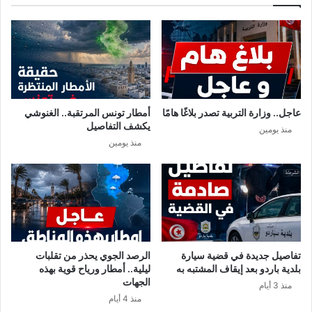
أ
ن
ر
ا
ا
ل
ض
م
ي
د
ا
ن
ل
ب
ت
د
عاجل.. وزارة التربية تصدر بلاغًا هامًا
أمطار تونس المرتقبة.. الغنوشي
و
ا
يكشف التفاصيل
منذ يومين
ن
ي
منذ يومين
س
ة
ي
م
ة
ن
ي
و
م
ا
ل
تفاصيل جديدة في قضية سيارة
الرصد الجوي يحذر من تقلبات
ج
بلدية باردو بعد إيقاف المشتبه به
ليلية.. أمطار ورياح قوية بهذه
م
الجهات
منذ 3 أيام
ع
منذ 4 أيام
ة