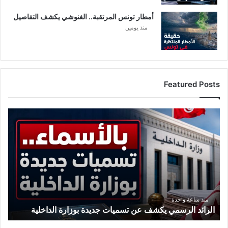
أمطار تونس المرتقبة.. الغنوشي يكشف التفاصيل
منذ يومين
Featured Posts
ا
ل
ر
ا
ئ
د
ا
ل
ر
منذ ساعة واحدة
الرائد الرسمي يكشف عن تسميات جديدة بوزارة الداخلية
س
م