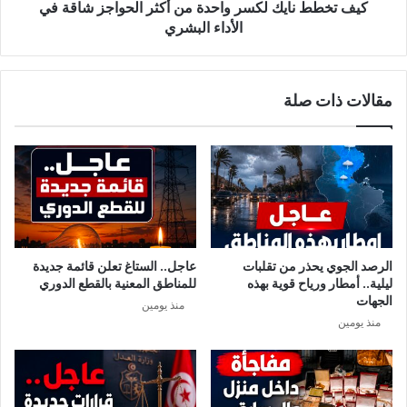
ي
كيف تخطط نايك لكسر واحدة من أكثر الحواجز شاقة في
ك
الأداء البشري
ل
ك
س
مقالات ذات صلة
ر
و
ا
ح
د
ة
م
ن
أ
الرصد الجوي يحذر من تقلبات
عاجل.. الستاغ تعلن قائمة جديدة
ك
ليلية.. أمطار ورياح قوية بهذه
للمناطق المعنية بالقطع الدوري
ث
الجهات
منذ يومين
ر
منذ يومين
ا
ل
ح
و
ا