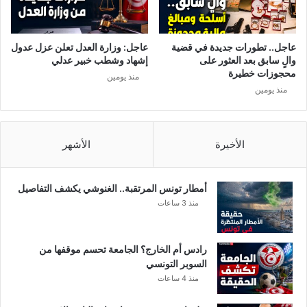
ج
ز
ش
عاجل.. تطورات جديدة في قضية
عاجل: وزارة العدل تعلن عزل عدول
ا
والٍ سابق بعد العثور على
إشهاد وشطب خبير عدلي
ق
محجوزات خطيرة
منذ يومين
ة
منذ يومين
ف
ي
ا
ل
الأخيرة
الأشهر
أ
د
ا
أمطار تونس المرتقبة.. الغنوشي يكشف التفاصيل
ء
منذ 3 ساعات
ا
ل
ب
رادس أم الخارج؟ الجامعة تحسم موقفها من
ش
السوبر التونسي
ر
منذ 4 ساعات
ي