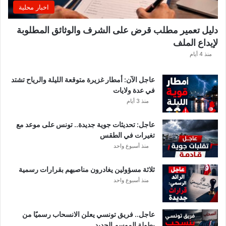
ي
اخبار محلية
ي
ك
دليل تعمير مطلب قرض على الشرف والوثائق المطلوبة
ش
لإيداع الملف
ف
ا
منذ 4 أيام
ل
ت
عاجل الآن: أمطار غزيرة متوقعة الليلة والرياح تشتد
ف
في عدة ولايات
ا
منذ 3 أيام
ص
ي
عاجل: تحديثات جوية جديدة.. تونس على موعد مع
ل
تغيرات في الطقس
منذ أسبوع واحد
ثلاثة مسؤولين يغادرون مناصبهم بقرارات رسمية
منذ أسبوع واحد
عاجل.. فريق تونسي يعلن الانسحاب رسميًا من
بطولة الموسم الجديد