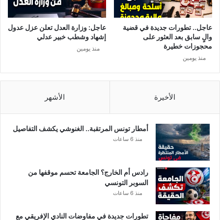
ر
ي
م
ت
ت
م
عاجل.. تطورات جديدة في قضية
عاجل: وزارة العدل تعلن عزل عدول
و
ر
والٍ سابق بعد العثور على
إشهاد وشطب خبير عدلي
ق
د
محجوزات خطيرة
منذ يومين
ع
و
منذ يومين
ة
ا
ت
ه
ا
الأخيرة
الأشهر
م
ا
ت
أمطار تونس المرتقبة.. الغنوشي يكشف التفاصيل
ل
منذ 6 ساعات
م
ا
ه
رادس أم الخارج؟ الجامعة تحسم موقفها من
ر
السوبر التونسي
ا
منذ 6 ساعات
ل
ك
تطورات جديدة في مفاوضات النادي الإفريقي مع
ن