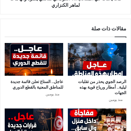
ب
ا
لماهر الكنزاري
ر
ل
ي
م
ت
ن
مقالات ذات صلة
ث
ت
ي
خ
ر
ب
ا
…
ل
؟
ج
ا
د
ل
ل
ف
ب
ر
الرصد الجوي يحذر من تقلبات
عاجل.. الستاغ تعلن قائمة جديدة
إ
ج
ليلية.. أمطار ورياح قوية بهذه
للمناطق المعنية بالقطع الدوري
ط
ا
الجهات
منذ يومين
ل
ن
منذ يومين
ا
ي
ل
س
ة
ا
غ
س
ي
ي