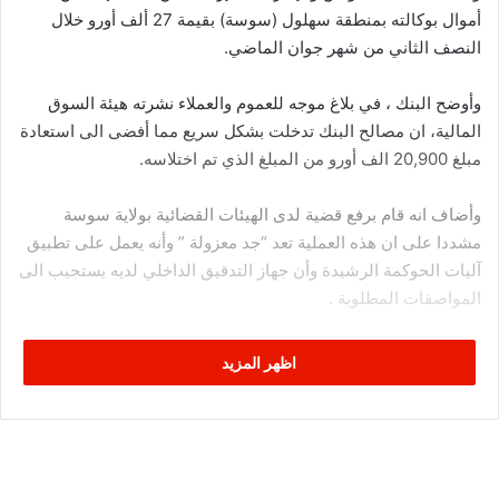
أموال بوكالته بمنطقة سهلول (سوسة) بقيمة 27 ألف أورو خلال
النصف الثاني من شهر جوان الماضي.
وأوضح البنك ، في بلاغ موجه للعموم والعملاء نشرته هيئة السوق
المالية، ان مصالح البنك تدخلت بشكل سريع مما أفضى الى استعادة
مبلغ 20,900 الف أورو من المبلغ الذي تم اختلاسه.
وأضاف انه قام برفع قضية لدى الهيئات القضائية بولاية سوسة
مشددا على ان هذه العملية تعد “جد معزولة ” وأنه يعمل على تطبيق
آليات الحوكمة الرشيدة وأن جهاز التدقيق الداخلي لديه يستجيب الى
المواصفات المطلوبة .
ويعد بنك تونس والإمارات أحد المصارف المدرجة ببورصة الاوراق
اظهر المزيد
المالية بتونس ويتداول المستثمرون في البورصة سهم المصرف عند
سعر 8,70 دينار