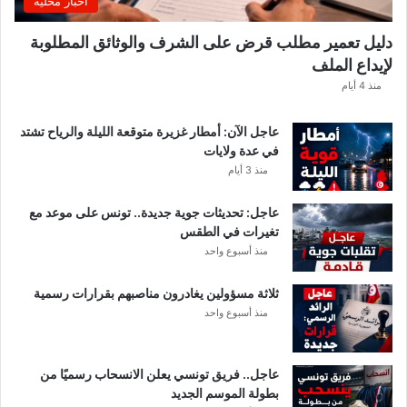
اخبار محلية
ي
ك
دليل تعمير مطلب قرض على الشرف والوثائق المطلوبة
ش
لإيداع الملف
ف
ا
منذ 4 أيام
ل
ت
عاجل الآن: أمطار غزيرة متوقعة الليلة والرياح تشتد
ف
في عدة ولايات
ا
منذ 3 أيام
ص
ي
عاجل: تحديثات جوية جديدة.. تونس على موعد مع
ل
تغيرات في الطقس
منذ أسبوع واحد
ثلاثة مسؤولين يغادرون مناصبهم بقرارات رسمية
منذ أسبوع واحد
عاجل.. فريق تونسي يعلن الانسحاب رسميًا من
بطولة الموسم الجديد