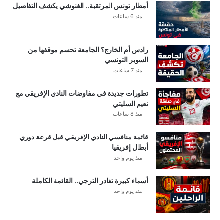
ا
أمطار تونس المرتقبة.. الغنوشي يكشف التفاصيل
ب
منذ 6 ساعات
ع
ي
ه
رادس أم الخارج؟ الجامعة تحسم موقفها من
ا
السوبر التونسي
ع
منذ 7 ساعات
ل
ى
تطورات جديدة في مفاوضات النادي الإفريقي مع
ا
نعيم السليتي
ل
منذ 8 ساعات
ب
ق
قائمة منافسي النادي الإفريقي قبل قرعة دوري
ا
أبطال إفريقيا
ء
منذ يوم واحد
ف
ي
ا
أسماء كبيرة تغادر الترجي.. القائمة الكاملة
ل
منذ يوم واحد
م
ن