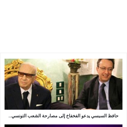
ح
ا
ف
ظ
ا
ل
س
ب
س
ي
حافظ السبسي يدعو الفخفاخ إلى مصارحة الشعب التونسي..
ي