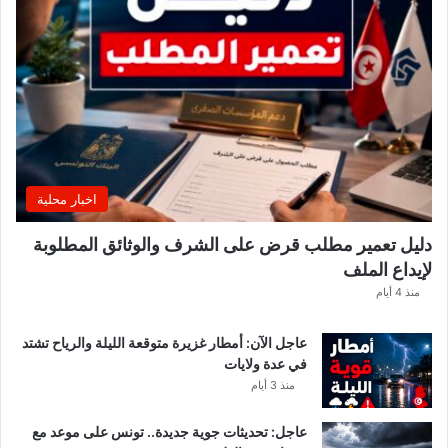
.
.
ا
ل
غ
ن
و
ش
ي
اخبار محلية
ي
ك
دليل تعمير مطلب قرض على الشرف والوثائق المطلوبة
ش
لإيداع الملف
ف
ا
منذ 4 أيام
ل
ت
عاجل الآن: أمطار غزيرة متوقعة الليلة والرياح تشتد
ف
في عدة ولايات
ا
منذ 3 أيام
ص
ي
عاجل: تحديثات جوية جديدة.. تونس على موعد مع
ل