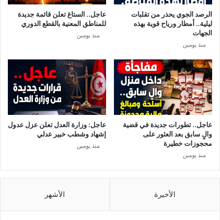
ع
ت
الرصد الجوي يحذر من تقلبات
عاجل.. الستاغ تعلن قائمة جديدة
ب
ب
ليلية.. أمطار ورياح قوية بهذه
للمناطق المعنية بالقطع الدوري
ا
ي
الجهات
منذ يومين
ل
إ
منذ يومين
ت
ن
و
س
ن
ب
س
و
ي
ر
.
ا
.
ل
ق
عاجل.. تطورات جديدة في قضية
عاجل: وزارة العدل تعلن عزل عدول
ط
والٍ سابق بعد العثور على
إشهاد وشطب خبير عدلي
ر
محجوزات خطيرة
منذ يومين
ي
منذ يومين
ة
ل
ح
ث
الأخيرة
الأشهر
م
ت