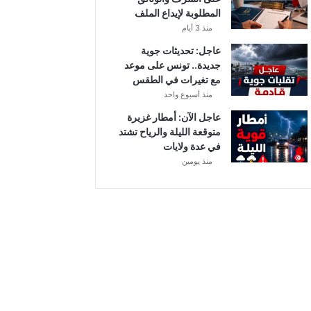
أ
المطلوبة لإيداع الملف
ب
منذ 3 أيام
ط
ا
عاجل: تحديثات جوية
ل
جديدة.. تونس على موعد
إ
مع تغيرات في الطقس
ف
منذ أسبوع واحد
ر
عاجل الآن: أمطار غزيرة
ي
متوقعة الليلة والرياح تشتد
ق
في عدة ولايات
ي
منذ يومين
ا