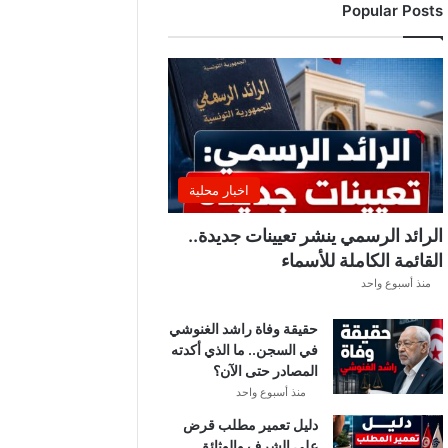
Popular Posts
د
ي
ا
ل
إ
ف
ر
ي
ق
اخبار محلية
ي
ق
الرائد الرسمي ينشر تعيينات جديدة..
ب
القائمة الكاملة للأسماء
ل
منذ أسبوع واحد
ق
ر
حقيقة وفاة راشد الغنوشي
ع
في السجن.. ما الذي أكدته
ة
المصادر حتى الآن؟
د
و
منذ أسبوع واحد
ر
دليل تعمير مطلب قرض
ي
على الشرف والوثائق