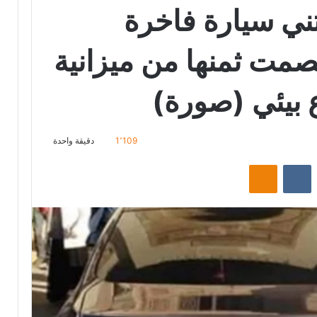
ني سيارة فاخرة
صمت ثمنها من ميزانية
يئي (صورة)
1٬109
دقيقة واحدة
‏Reddit
‏VKontakte
Odnoklassniki