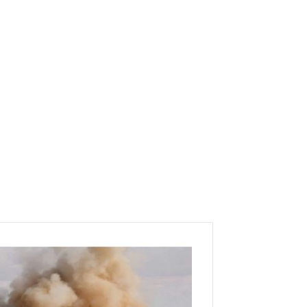
ا
ل
ق
ص