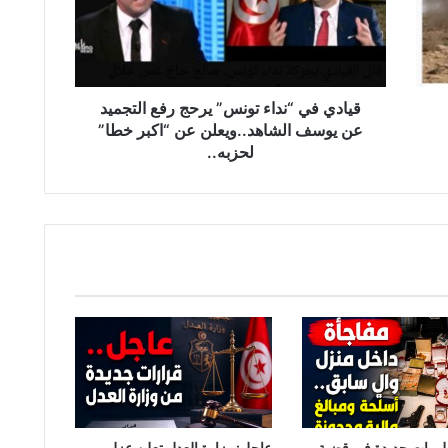
ي
ف
ي
“
ن
د
قيادي في “نداء تونس” يرحج رفع التجميد
ا
عن يوسف الشاهد..ويعلن عن “اكبر خطا”
ء
لحزبه..
ت
و
ن
س
”
ي
ر
ح
ج
ر
ف
ع
ا
ل
طورات جديدة في قضية
عاجل: وزارة العدل تعلن عزل