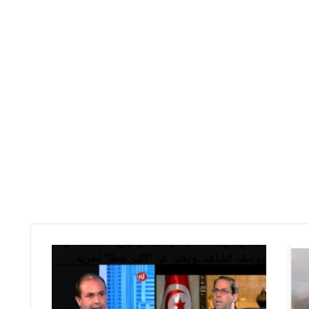
ق
ي
ا
د