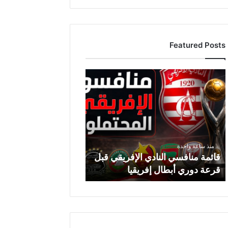
Featured Posts
ق
ا
ئ
م
ة
م
ن
منذ ساعة واحدة
ا
قائمة منافسي النادي الإفريقي قبل
ف
قرعة دوري أبطال إفريقيا
س
ي
ا
ل
ن
ا