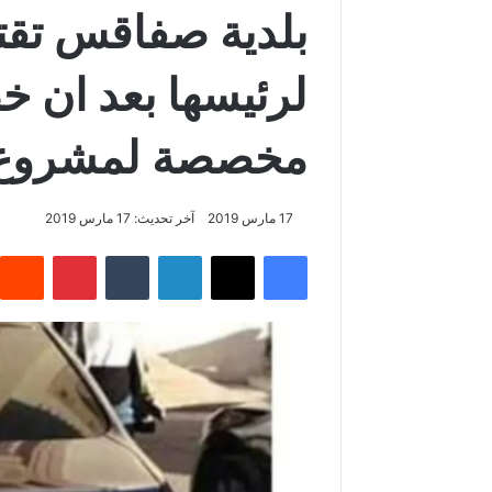
بلدية صفاقس تقت
لرئيسها بعد ان خ
مخصصة لمشروع ب
17 مارس 2019
آخر تحديث: 17 مارس 2019
فيسبوك
‫X
لينكدإن
‏Tumblr
بينتيريست