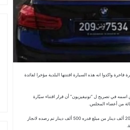
خرة واكدوا انه هذه السيارة اقتنتها البلدية مؤخرا لفائدة
ه في تصريح ل “تونيفيزيون” أن قرار اقتناء سيّارة
و اضاف مصدرنا الخاص انه تم تخصيص مبلغ 200 ألف دينار من مبلغ قدره 500 ألف دينار تم رصده لانجاز
.