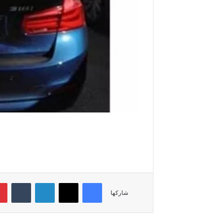
فيسبوك
‫X
لينكدإن
‏Tumblr
شاركها