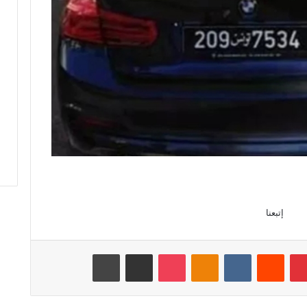
إتبعنا
بينتيريست
‏Reddit
‏VKontakte
Odnoklassniki
‫Pocket
مشاركة عبر البريد
طباعة