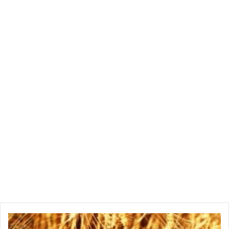
للتجنيد الخامسة والثلاثين (35 سنة)، إلى تلبية نداء الواجب وتعزيز
المجهود الوطني في مجال العناية بصحّة المواطن في إطار أداء
واجب الخدمة الوطنية خارج وحدات القوات المسلحة لدى وزارة
الصحة
يلتحق المواطنون الذين تتوفر فيهم الشروط المذكورة، بداية من يوم
18 أفريل الجاري إلى غاية يوم الجمعة 13 ماي 2022، بالمكاتب
الجهوية للخدمة الوطنية الأقرب إليهم والمتواجدة بكامل ولايات
الجمهورية مصحوبين ببطاقة التعريف الوطنية وبنسختين منها
وبنسخة من الشهادة العلمية المتحصل عليها، أين سيتم توجيههم إلى
إحد المراكز الجهوية للتجنيد والتعبئة لإتمام إجراءات التجنيد وتعيينهم
بأقرب وحدة صحيّة من مقر إقامتهم حسب الحاجيات.
هذا، وتعول وزارة الدفاع الوطني على وعي شباب تونس للتجاوب
التلقائي مع هذا النداء إستجابة لحاجيات الدفاع الشامل ومقتضيات
التضامن الوطني.
نقابة
ديوان