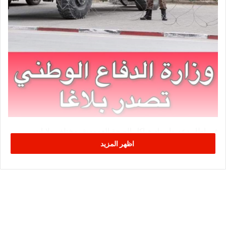
في إطار دعم وإسناد هياكل الصحة العمومية بمختلف ولايات
الجمهورية بالعنصر البشري المختص وعملا بأحكام القانون عدد 1
اظهر المزيد
لسنة 2004 المؤرخ في 14 جانفي 2004 والمتعلق بالخدمة الوطنية،
وخاصة الفصول 2 و3 و4 منه.
تدعو وزارة الدفاع الوطني كل الإطارات الطبية وأطباء الأسنان
والصيادلة والإطارات الشبه طبية من فنيين سامين للصحة وممرضين
للصحة العمومية إناثا وذكورا، من الذين لم يتجاوزوا السن القانونية