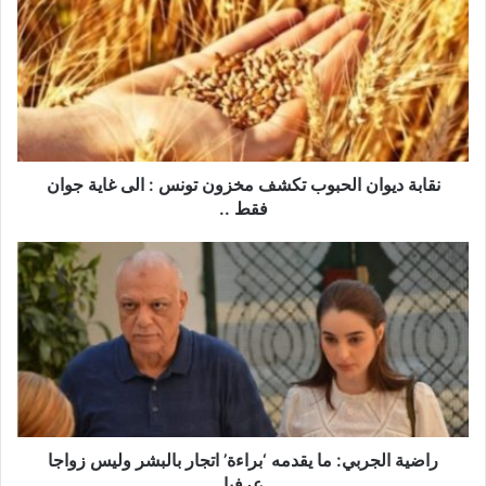
الحبوب
تكشف
مخزون
تونس
:
الى
غاية
جوان
نقابة ديوان الحبوب تكشف مخزون تونس : الى غاية جوان
فقط
فقط ..
..
راضية
الجربي:
ما
يقدمه
‘براءة’
اتجار
بالبشر
وليس
زواجا
عرفيا‎‎
راضية الجربي: ما يقدمه ‘براءة’ اتجار بالبشر وليس زواجا
عرفيا‎‎