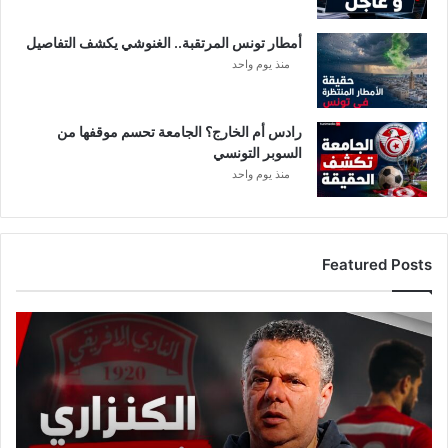
أمطار تونس المرتقبة.. الغنوشي يكشف التفاصيل
منذ يوم واحد
رادس أم الخارج؟ الجامعة تحسم موقفها من
السوبر التونسي
منذ يوم واحد
Featured Posts
عاجل:
ماهر
الكنزاري
يبعد
لاعبًا
من
حساباته