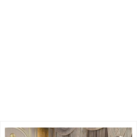
تونسي.
في يوم 17 أوت 2023 وردت على إدارة الترجي الرياضي التونسي
مراسلة من الإتحاد الإفريقي لكرة القدم تبلغه فيها بقيمة العائدات
التي تحصل عليها من المشاركة في كأس رابطة الأبطال والتي تبلغ
476 ألف و726,25 دولار أمريكي وهو ما يعادل مبلغ 1480.473 دينار
تونسي وقد ألحق الإتحاد الإفريقي لكرة القدم مع هذه المراسلة
نسخة من التحويل البنكي Swift . ( ولا يرى الترجي الرياضي
التونسي مانعا في مد الجامعة التونسية لكرة القدم بنسخة من هذه
المراسلة ” وتاريخها ” والتحويل البنكي وتاريخه إن طلبت منا ذلك
وهي مراسلة نؤكد أنها وصلتنا منذ اكثر من أسبوع وبالتحديد يوم 17
أوت ).
وقد تمتع الترجي الرياضي التونسي بهذا المبلغ بعد طرح 300 ألف
دولار وهي الخطية المنجرة عن لقائنا مع شبيبة القبائل وهو مبلغ
ممكن أن يتغير حسب قرار “التاس” التي أحيلت القضية على أنظارها
وبالتالي قد يصل إلى الترجي الرياضي التونسي مبلغا إضافيا في
ما
حالة التقليص من الخطية.
كشف