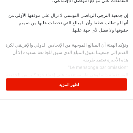
التفاعلات على مواقع التواصل الإجتماعي .
إن جمعية الترجي الرياضي التونسي لا تزال على موقفها الأولي من
أنها لم تطلب عطفا وأن المبالغ التي تحصلت عليها من صميم
حقوقها ولا فضل لأي جهة عليها.
وتؤكد الهيئة أن المبالغ الموجهة من الإتحادين الدولي والإفريقي لكرة
القدم إلى جمعيتنا تفوق المبلغ الذي سبق للجامعة تسديده إلا أن
هذه الأخيرة تعتمد طريقة
“Le mensonge par omission”
المستعملة دائما وهي طريقة تعتمد على إخفاء جزء كبير من الحقيقة
وإبراز جزء آخر لصنع حقيقة مغايرة للواقع للبروز أمام الرأي العام
اظهر المزيد
والظهور في جلباب صاحب الحق.
في يوم 16أوت 2023 أصدرت الجامعة التونسية لكرة القدم بلاغا
تؤكد فيه أن الإتحاد الدولي لكرة القدم صرف مبالغ مشاركة لاعبي
المنتخب الوطني في كأس العالم قطر 2022 وقد بلغت عائدات
الترجي الرياضي التونسي دائما حسب بلاغ الجامعة 1609.293 دينار