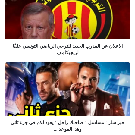
المدرب
الجديد
للترجي
الرياضي
التونسي
خلفًا
لريجيكامف
الاعلان عن المدرب الجديد للترجي الرياضي التونسي خلفًا
لريجيكامف
خبر
سار
:
مسلسل
”
صاحبك
راجل
”
يعود
لكم
خبر سار : مسلسل ” صاحبك راجل ” يعود لكم في جزء ثاني
في
وهذا الموعد …
جزء