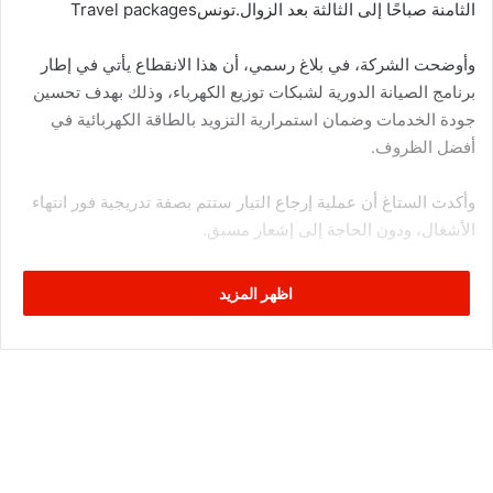
الثامنة صباحًا إلى الثالثة بعد الزوال.تونس‎ Travel packages
وأوضحت الشركة، في بلاغ رسمي، أن هذا الانقطاع يأتي في إطار
برنامج الصيانة الدورية لشبكات توزيع الكهرباء، وذلك بهدف تحسين
جودة الخدمات وضمان استمرارية التزويد بالطاقة الكهربائية في
أفضل الظروف.
وأكدت الستاغ أن عملية إرجاع التيار ستتم بصفة تدريجية فور انتهاء
الأشغال، ودون الحاجة إلى إشعار مسبق.
ودعت الشركة حرفاءها في المنطقة المعنية إلى اتخاذ الاحتياطات
اظهر المزيد
اللازمة خلال فترة الانقطاع، مشددة على أهمية هذه الأشغال في
تعزيز سلامة الشبكة الكهربائية وتحسين أدائها.