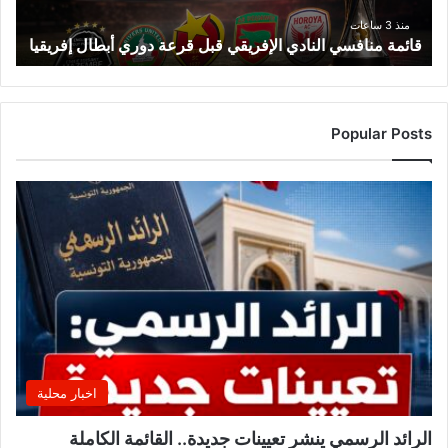
أبطال
إفريقيا
منذ 3 ساعات
قائمة منافسي النادي الإفريقي قبل قرعة دوري أبطال إفريقيا
Popular Posts
اخبار محلية
الرائد الرسمي ينشر تعيينات جديدة.. القائمة الكاملة