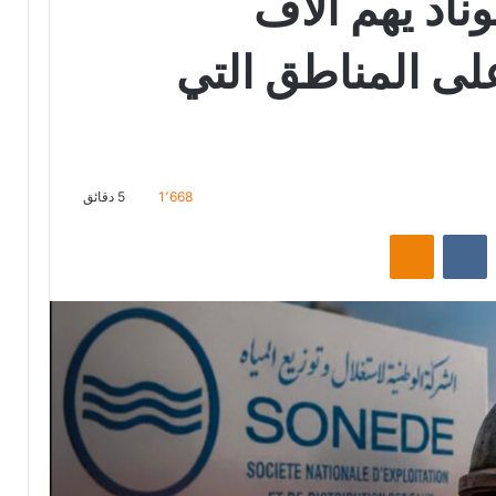
ناد يهم آلاف
لى المناطق التي
1٬668
5 دقائق
‏Reddit
‏VKontakte
Odnoklassniki