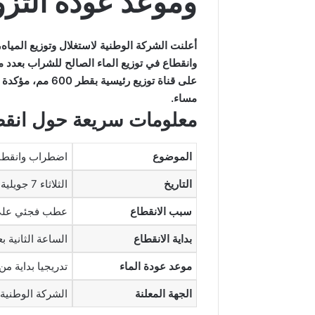
وموعد عودة التزو
وانقطاع في توزيع الماء الصالح للشراب بعد
على قناة توزيع ر
مساء.
معلومات سريعة حول انقطا
الموضوع
اضطراب وانقطاع
التاريخ
الثلاثاء 7 جويلية 2026
سبب الانقطاع
عطب فجئي على قنا
بداية الانقطاع
الساعة الثانية ب
موعد عودة الماء
تدريجيا بداية م
الجهة المعلنة
الشركة الوطنية ل