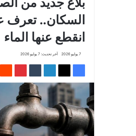
بلاغ جديد من الصو
السكان.. تعرف ع
انقطع عنها الماء
7 يوليو 2026
آخر تحديث: 7 يوليو 2026
فيسبوك
‫X
لينكدإن
‏Tumblr
بينتيريست