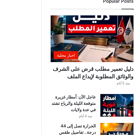
Popular Posts
ر
ي
ي
ب
ع
د
ل
ا
ع
اخبار محلية
بً
ا
دليل تعمير مطلب قرض على الشرف
م
والوثائق المطلوبة لإيداع الملف
ن
منذ 5 أيام
ح
س
عاجل الآن: أمطار غزيرة
ا
متوقعة الليلة والرياح تشتد
ب
في عدة ولايات
ا
ت
منذ 4 أيام
ه
الحرارة تصل إلى 44
ف
درجة.. تفاصيل طقس
ي