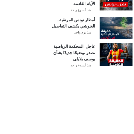
الأيام القادمة
ا
منذ أسبوع واحد
ل
إ
أمطار تونس المرتقبة..
ف
الغنوشي يكشف التفاصيل
ر
منذ يوم واحد
ي
ق
عاجل: المحكمة الرياضية
ي
تصدر توضيحًا جديدًا بشأن
يوسف بلايلي
منذ أسبوع واحد