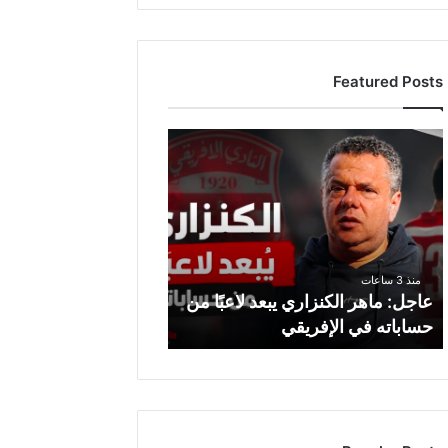
Featured Posts
ع
ا
ج
ل
:
م
ا
منذ 3 ساعات
ه
عاجل: ماهر الكنزاري يبعد لاعبًا من
ر
حساباته في الإفريقي
ا
ل
ك
ن
ز
ا