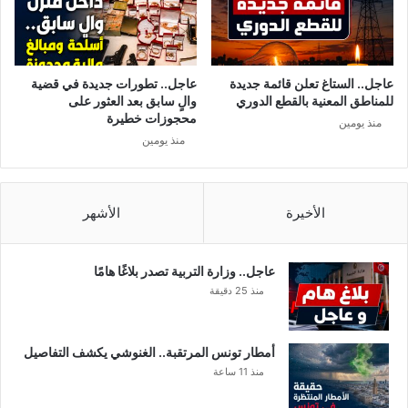
ت
ذ
ر
م
ن
عاجل.. الستاغ تعلن قائمة جديدة
عاجل.. تطورات جديدة في قضية
ه
للمناطق المعنية بالقطع الدوري
والٍ سابق بعد العثور على
ا
محجوزات خطيرة
منذ يومين
م
منذ يومين
ط
ل
ق
ا
الأخيرة
الأشهر
ك
م
ا
عاجل.. وزارة التربية تصدر بلاغًا هامًا
تُ
منذ 25 دقيقة
ر
و
ج
أمطار تونس المرتقبة.. الغنوشي يكشف التفاصيل
منذ 11 ساعة