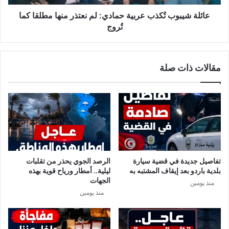
ي
و
ا
ب
عائلة شيبوب تُكذب عربية حمادي: لم نعتذر منها مطلقا كما
ل
تُ
تُروج
ح
ك
ج
ذ
ر
ب
مقالات ذات صلة
ا
ع
ل
ر
ص
ب
ح
ي
ي
ة
ا
ح
ل
م
ا
ا
ج
د
تفاصيل جديدة في قضية سيارة
الرصد الجوي يحذر من تقلبات
ب
ي
بلدية باردو بعد إيقاف المشتبه به
ليلية.. أمطار ورياح قوية بهذه
ا
:
الجهات
منذ يومين
ر
ل
منذ يومين
ي
م
ن
ع