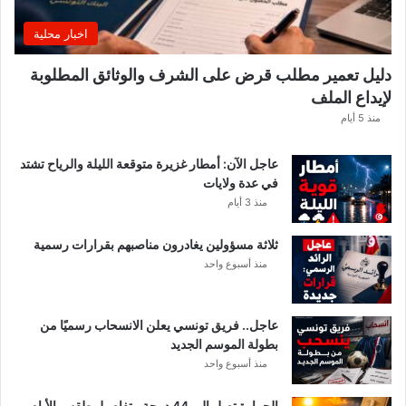
ا
غً
اخبار محلية
ا
ه
دليل تعمير مطلب قرض على الشرف والوثائق المطلوبة
ا
لإيداع الملف
مً
ا
منذ 5 أيام
عاجل الآن: أمطار غزيرة متوقعة الليلة والرياح تشتد
في عدة ولايات
منذ 3 أيام
ثلاثة مسؤولين يغادرون مناصبهم بقرارات رسمية
منذ أسبوع واحد
عاجل.. فريق تونسي يعلن الانسحاب رسميًا من
بطولة الموسم الجديد
منذ أسبوع واحد
الحرارة تصل إلى 44 درجة.. تفاصيل طقس الأيام