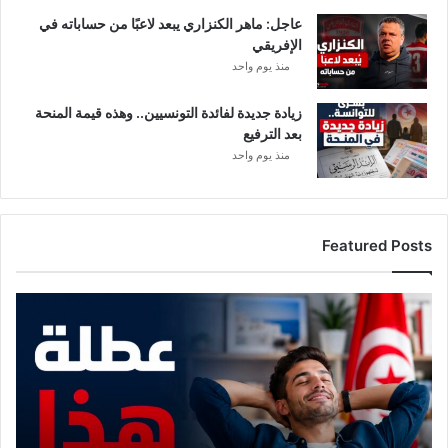
د
ث
عاجل: ماهر الكنزاري يبعد لاعبًا من حساباته في
ة
الإفريقي
و
منذ يوم واحد
م
ا
زيادة جديدة لفائدة التونسيين.. وهذه قيمة المنحة
خ
بعد الترفيع
ف
منذ يوم واحد
ي
م
ن
ه
Featured Posts
ا
م
و
ع
د
م
ع
ع