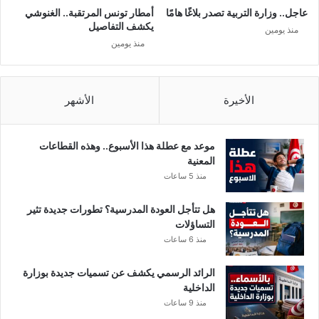
ر
ن
عاجل.. وزارة التربية تصدر بلاغًا هامًا
أمطار تونس المرتقبة.. الغنوشي
و
ب
يكشف التفاصيل
منذ يومين
ن
ا
منذ يومين
ا
ئ
.
ع
.
م
.
ت
الأخيرة
الأشهر
ج
وّ
ل
موعد مع عطلة هذا الأسبوع.. وهذه القطاعات
.
المعنية
.
منذ 5 ساعات
ح
ق
هل تتأجل العودة المدرسية؟ تطورات جديدة تثير
ي
التساؤلات
ق
منذ 6 ساعات
ة
ا
الرائد الرسمي يكشف عن تسميات جديدة بوزارة
ل
الداخلية
ح
منذ 9 ساعات
ا