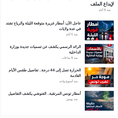
لإيداع الملف
ط
ا
منذ 6 أيام
ع
ا
عاجل الآن: أمطار غزيرة متوقعة الليلة والرياح تشتد
ت
في عدة ولايات
ا
منذ 5 أيام
ل
م
الرائد الرسمي يكشف عن تسميات جديدة بوزارة
ع
الداخلية
ن
منذ 9 ساعات
ي
ة
الحرارة تصل إلى 44 درجة.. تفاصيل طقس الأيام
القادمة
منذ أسبوع واحد
أمطار تونس المرتقبة.. الغنوشي يكشف التفاصيل
منذ يومين