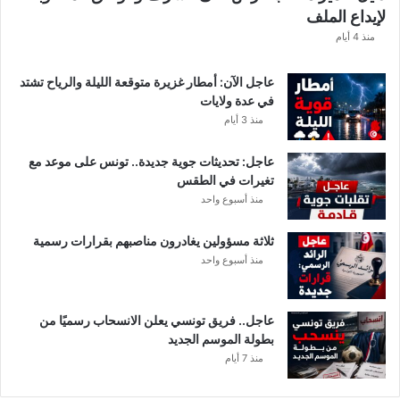
لإيداع الملف
ف
ا
منذ 4 أيام
ل
ت
عاجل الآن: أمطار غزيرة متوقعة الليلة والرياح تشتد
ف
في عدة ولايات
ا
منذ 3 أيام
ص
ي
عاجل: تحديثات جوية جديدة.. تونس على موعد مع
ل
تغيرات في الطقس
منذ أسبوع واحد
ثلاثة مسؤولين يغادرون مناصبهم بقرارات رسمية
منذ أسبوع واحد
عاجل.. فريق تونسي يعلن الانسحاب رسميًا من
بطولة الموسم الجديد
منذ 7 أيام