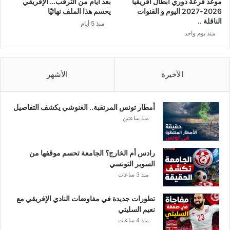
موعد قرعة دوري أبطال أفريقيا
بعد أيام من الترقب… الإفريقي
د
ا
2026-2027 اليوم و القنوات
يحسم هذا الملف نهائيًا
ر
ل
الناقلة ..
منذ 5 أيام
ا
م
منذ يوم واحد
م
ص
ا
ا
ا
ل
ل
ح
الأخيرة
الأشهر
ت
ا
و
ل
ن
م
أمطار تونس المرتقبة.. الغنوشي يكشف التفاصيل
س
خ
منذ ساعتين
ي
ت
ة
ص
…
ة
رادس أم الخارج؟ الجامعة تحسم موقفها من
و
ب
السوبر التونسي
ا
ت
منذ 3 ساعات
ل
س
م
ر
تطورات جديدة في مفاوضات النادي الإفريقي مع
س
ي
نعيم السليتي
ل
ب
منذ 4 ساعات
س
ف