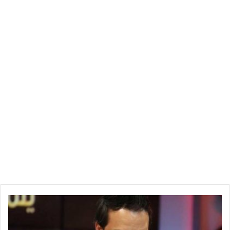
سانتوس ميلو لمدة 3 سنوات.
وكان الاتحاد قد انفرد بالمركز الرابع برصيد 34 نقطة إثر قرار مكتب
الرابطة منحه نقاط الفوز على حساب الملعب القابسي.
أ
ح
م