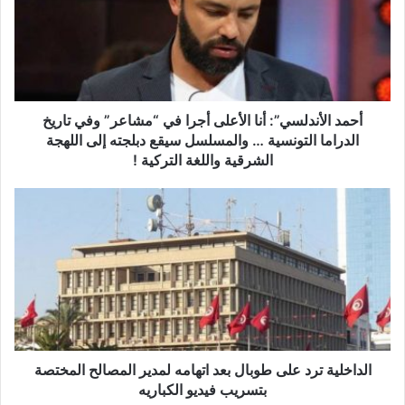
د
ا
ل
أ
ن
د
ل
أحمد الأندلسي”: أنا الأعلى أجرا في “مشاعر” وفي تاريخ
س
الدراما التونسية … والمسلسل سيقع دبلجته إلى اللهجة
ي
الشرقية واللغة التركية !
”
:
ا
أ
ل
ن
د
ا
ا
ا
خ
ل
ل
أ
ي
ع
ة
ل
ت
ى
ر
الداخلية ترد على طوبال بعد اتهامه لمدير المصالح المختصة
أ
د
بتسريب فيديو الكباريه
ج