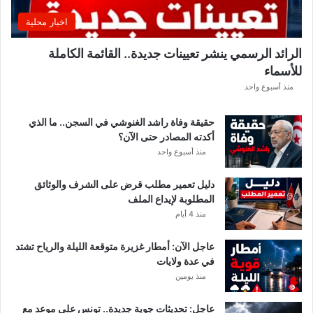
ق
اخبار محلية
ب
ل
الرائد الرسمي ينشر تعيينات جديدة.. القائمة الكاملة
ق
للأسماء
ر
ع
منذ أسبوع واحد
ة
د
حقيقة وفاة راشد الغنوشي في السجن.. ما الذي
و
أكدته المصادر حتى الآن؟
ر
منذ أسبوع واحد
ي
أ
دليل تعمير مطلب قرض على الشرف والوثائق
ب
المطلوبة لإيداع الملف
ط
منذ 4 أيام
ا
ل
عاجل الآن: أمطار غزيرة متوقعة الليلة والرياح تشتد
إ
في عدة ولايات
ف
منذ يومين
ر
ي
ق
عاجل: تحديثات جوية جديدة.. تونس على موعد مع