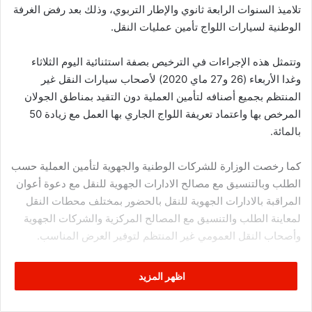
تلاميذ السنوات الرابعة ثانوي والإطار التربوي، وذلك بعد رفض الغرفة
الوطنية لسيارات اللواج تأمين عمليات النقل.
وتتمثل هذه الإجراءات في الترخيص بصفة استثنائية اليوم الثلاثاء
وغدا الأربعاء (26 و27 ماي 2020) لأصحاب سيارات النقل غير
المنتظم بجميع أصنافه لتأمين العملية دون التقيد بمناطق الجولان
المرخص بها واعتماد تعريفة اللواج الجاري بها العمل مع زيادة 50
بالمائة.
كما رخصت الوزارة للشركات الوطنية والجهوية لتأمين العملية حسب
الطلب وبالتنسيق مع مصالح الادارات الجهوية للنقل مع دعوة أعوان
المراقبة بالادارات الجهوية للنقل بالحضور بمختلف محطات النقل
لمعاينة الطلب والتنسيق مع المصالح المركزية والشركات الجهوية
وأصحاب النقل العمومي غير المنتظم لتوفير العرض المناسب.
واكدت الوزارة على ضرورة التقيد بالاجراءات الصحية والوقائية
اظهر المزيد
لاسيما الزامية وضع الكمامات وتعقيم وسائل النقل وحصول الركاب
على الترخيص المطلوب للتنقل.