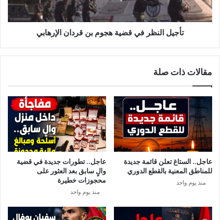
ل
م
ن
ط
ظ
م
ر
تأجيل النظر في قضية هجوم بن قردان الإرهابي
ئ
ف
ن
ي
ق
مقالات ذات صلة
ض
ي
ة
ه
ج
و
م
ب
ن
عاجل.. الستاغ تعلن قائمة جديدة
عاجل.. تطورات جديدة في قضية
ق
للمناطق المعنية بالقطع الدوري
والٍ سابق بعد العثور على
ر
محجوزات خطيرة
منذ يوم واحد
د
منذ يوم واحد
ا
ن
ا