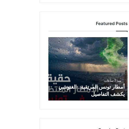
Featured Posts
أ
م
ط
ا
ر
ت
و
منذ 7 ساعات
ن
أمطار تونس المرتقبة.. الغنوشي
س
يكشف التفاصيل
ا
ل
م
ر
ت
ق