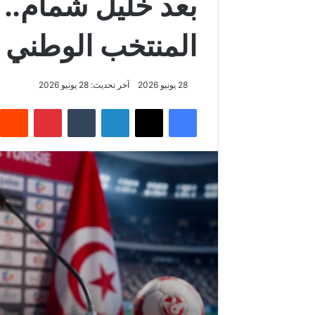
بعد خليل شمام.. 
المنتخب الوطني
28 يونيو 2026
آخر تحديث: 28 يونيو 2026
فيسبوك
‫X
لينكدإن
‏Tumblr
بينتيريست