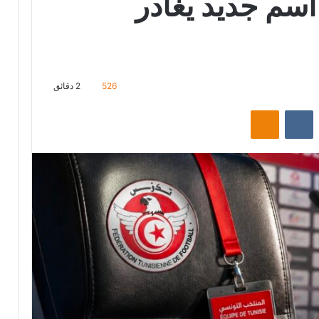
اسم جديد يغادر
526
2 دقائق
‏Reddit
‏VKontakte
Odnoklassniki