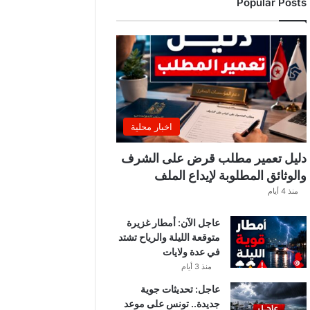
Popular Posts
ب
ة
.
.
ا
ل
غ
ن
و
اخبار محلية
ش
ي
دليل تعمير مطلب قرض على الشرف
ي
والوثائق المطلوبة لإيداع الملف
ك
منذ 4 أيام
ش
ف
عاجل الآن: أمطار غزيرة
ا
متوقعة الليلة والرياح تشتد
ل
في عدة ولايات
ت
ف
منذ 3 أيام
ا
عاجل: تحديثات جوية
ص
جديدة.. تونس على موعد
ي