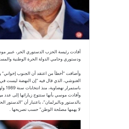
أفادت رئيسة الحزب الدستوري الحر، عبير موس
ودستوري وحامي الدولة الحرة الوطنية والمستق
وأضافت “أخطأ من اعتقد أن الجنوب إخواني” 
الغنوشي، الذي قال فيه “إن النهضة ليست في 
باستمرار نهضاوية، منذ انتخابات سنة 1989 ولها ميل واضح نحو الاتجاه الإسلامي والنهضة”.
بالدستور وبالبرلمان”، باعتبار أن “الدستور الح
لا يهمها مصلحة الوطن” حسب تصريحها .