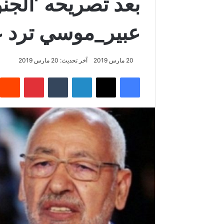
بعد تصريحه ‘الجن
عبير_موسي ترد 
20 مارس 2019
آخر تحديث: 20 مارس 2019
فيسبوك
‫X
لينكدإن
‏Tumblr
بينتيريست