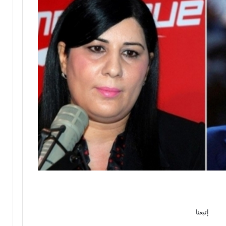
إتبعنا