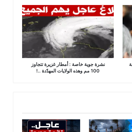
ن
ش
ر
ة
ج
و
ي
ة
خ
ة
ا
نشرة جوية خاصة : أمطار غزيرة تتجاوز
ص
100 مم وهذه الولايات المهدّدة ..!
ة
:
أ
م
ط
ا
ر
غ
ز
ي