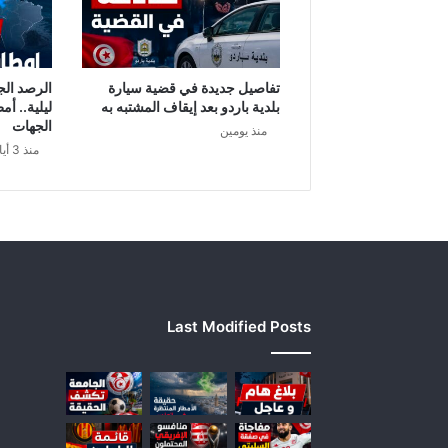
ا
ت
ي
ة
تفاصيل جديدة في قضية سيارة
الرصد الج
و
بلدية باردو بعد إيقاف المشتبه به
ليلية.. أم
س
الجهات
منذ يومين
ع
منذ 3 أيام
و
د
ي
ة
ت
ح
ض
ر
Last Modified Posts
س
ي
ن
ا
ر
ي