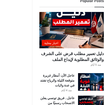
Popular Posts
ب
ي
ة
ت
ص
د
ر
ب
ل
اخبار محلية
ا
غً
دليل تعمير مطلب قرض على الشرف
ا
والوثائق المطلوبة لإيداع الملف
ه
منذ 5 أيام
ا
مً
عاجل الآن: أمطار غزيرة
ا
متوقعة الليلة والرياح تشتد
في عدة ولايات
منذ 4 أيام
عاجل.. فريق تونسي يعلن
الانسحاب رسميًا من