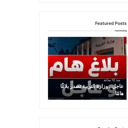
Featured Posts
ع
ا
ج
ل
.
.
و
منذ 12 ساعة
ز
عاجل.. وزارة التربية تصدر بلاغًا
ا
هامًا
ر
ة
ا
ل
ت
ر