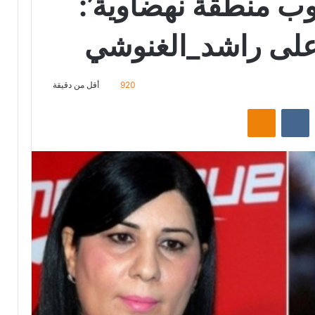
وب منطقة نهضاوية’:
على راشد_الغنوشي
920
أقل من دقيقة
‏Reddit
‏VKontakte
Odnoklassniki