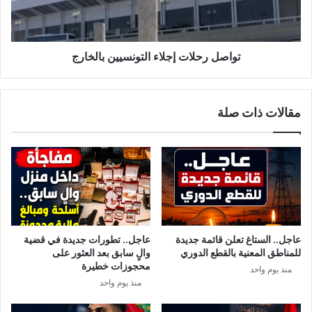
ل
ح
ى
ل
3
ا
ش
ت
تواصل رحلات إجلاء التونسيين بالخارج
ب
إ
ا
ج
ن
ل
مقالات ذات صلة
خ
ا
ر
ء
ق
ا
و
ل
ا
ت
ق
و
ر
ن
ا
س
ر
ي
عاجل.. الستاغ تعلن قائمة جديدة
عاجل.. تطورات جديدة في قضية
ح
ي
للمناطق المعنية بالقطع الدوري
والٍ سابق بعد العثور على
ظ
ن
محجوزات خطيرة
منذ يوم واحد
ر
ب
منذ يوم واحد
ا
ا
ل
ل