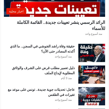
ي
ق
اخبار محلية
ب
ل
الرائد الرسمي ينشر تعيينات جديدة.. القائمة الكاملة
ق
للأسماء
ر
ع
منذ أسبوع واحد
ة
د
حقيقة وفاة راشد الغنوشي في السجن.. ما الذي
و
أكدته المصادر حتى الآن؟
ر
منذ أسبوع واحد
ي
أ
دليل تعمير مطلب قرض على الشرف والوثائق
ب
المطلوبة لإيداع الملف
ط
منذ 3 أيام
ا
ل
عاجل: تحديثات جوية جديدة.. تونس على موعد مع
إ
تغيرات في الطقس
ف
منذ أسبوع واحد
ر
ي