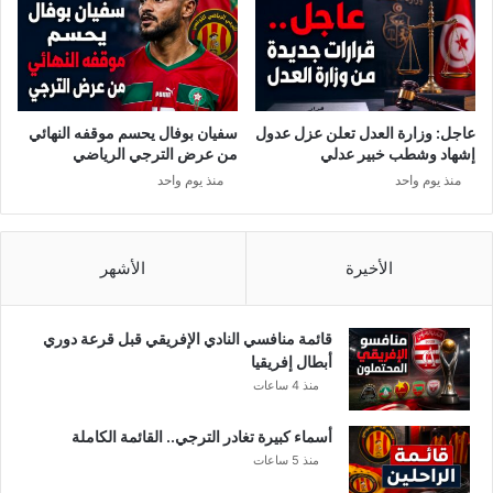
ت
خ
ج
ا
و
ر
ل
ج
ل
س
عاجل: وزارة العدل تعلن عزل عدول
سفيان بوفال يحسم موقفه النهائي
ر
إشهاد وشطب خبير عدلي
من عرض الترجي الرياضي
ق
منذ يوم واحد
منذ يوم واحد
ة
م
ح
ل
الأخيرة
الأشهر
ا
ت
ت
قائمة منافسي النادي الإفريقي قبل قرعة دوري
ج
أبطال إفريقيا
ا
منذ 4 ساعات
ر
ي
أسماء كبيرة تغادر الترجي.. القائمة الكاملة
ة
منذ 5 ساعات
و