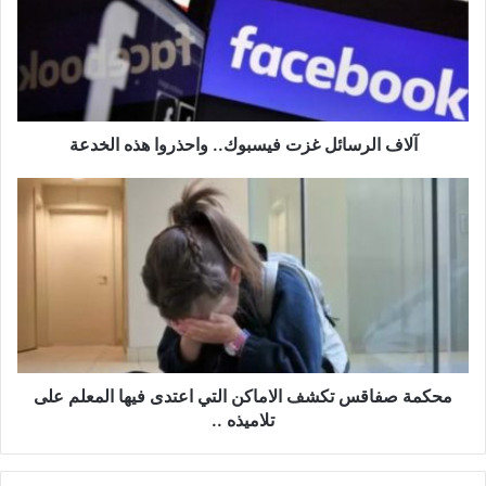
ف
ا
ل
ر
س
ا
ئ
آلاف الرسائل غزت فيسبوك.. واحذروا هذه الخدعة
ل
غ
م
ز
ح
ت
ك
ف
م
ي
ة
س
ص
ب
ف
و
ا
ك
ق
.
س
محكمة صفاقس تكشف الاماكن التي اعتدى فيها المعلم على
.
ت
تلاميذه ..
و
ك
ا
ش
ح
ف