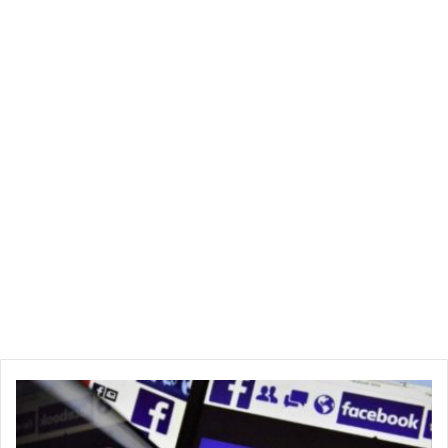
آ
ل
ا