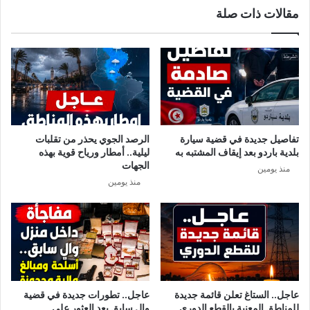
مقالات ذات صلة
ذ
ا
ر
ل
و
ا
ا
م
ه
ا
ذ
ك
ه
ن
ا
ا
ل
ل
تفاصيل جديدة في قضية سيارة
الرصد الجوي يحذر من تقلبات
خ
ت
بلدية باردو بعد إيقاف المشتبه به
ليلية.. أمطار ورياح قوية بهذه
د
ي
الجهات
منذ يومين
ع
ا
منذ يومين
ة
ع
ت
د
ى
ف
ي
ه
ا
عاجل.. الستاغ تعلن قائمة جديدة
عاجل.. تطورات جديدة في قضية
ا
للمناطق المعنية بالقطع الدوري
والٍ سابق بعد العثور على