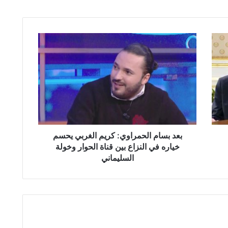
ب
ع
د
ب
س
ا
م
ا
ل
ح
بعد بسام الحمراوي: كريم الغربي يحسم
م
خياره في النزاع بين قناة الحوار وخولة
ر
السليماني
ا
و
ي
:
ك
ر