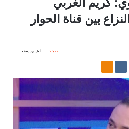
ي: كريم الغربي
زاع بين قناة الحوار
2٬922
أقل من دقيقة
‏Reddit
‏VKontakte
Odnoklassniki