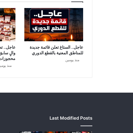
ا
ن
ل
ي
ل
اً
د
و
عاجل.. الستاغ تعلن قائمة جديدة
عاجل.. ت
ن
للمناطق المعنية بالقطع الدوري
والٍ سابق
م
محجوزات
منذ يومين
ص
منذ يومي
و
ر
ة
ك
ي
ل
ا
ي
Last Modified Posts
ر
ا
ن