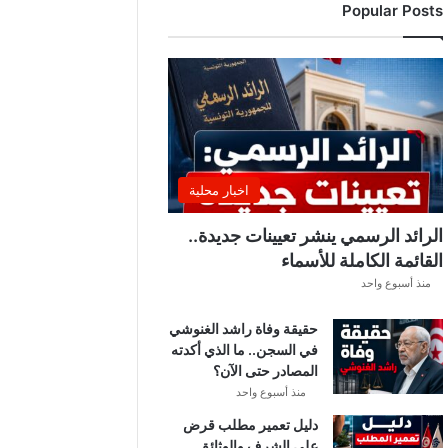
Popular Posts
د
ي
ا
ل
إ
ف
ر
ي
ق
اخبار محلية
ي
ق
الرائد الرسمي ينشر تعيينات جديدة..
ب
القائمة الكاملة للأسماء
ل
منذ أسبوع واحد
ق
ر
حقيقة وفاة راشد الغنوشي
ع
في السجن.. ما الذي أكدته
ة
المصادر حتى الآن؟
د
و
منذ أسبوع واحد
ر
دليل تعمير مطلب قرض
ي
على الشرف والوثائق