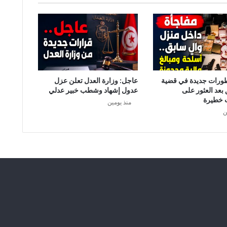
ي
م
ا
ل
غ
ر
ب
ي
طورات جديدة في قضية
عاجل: وزارة العدل تعلن عزل
ي
 بعد العثور على
عدول إشهاد وشطب خبير عدلي
ح
 خطيرة
منذ يومين
س
ن
م
خ
ي
ا
ر
ه
ف
ي
ا
ل
ن