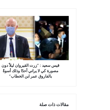
ق
ي
س
س
ع
ي
د
:
“
ز
قيس سعيد : “زرت القيروان ليلاً دون
ر
مصورة كي لا يراني أحدًا وذلك أسوةً
ت
بالفاروق عمر ابن الخطاب”
ا
ل
ق
ي
ر
مقالات ذات صلة
و