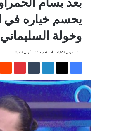
بعد بسام الحمراو
يحسم خياره في الن
وخولة السليماني
17 أبريل 2020
آخر تحديث: 17 أبريل 2020
فيسبوك
‫X
لينكدإن
‏Tumblr
بينتيريست