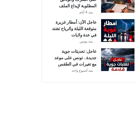
أ
المطلوبة لإيداع الملف
ب
منذ 4 أيام
ط
ا
عاجل الآن: أمطار غزيرة
ل
متوقعة الليلة والرياح تشتد
إ
في عدة ولايات
ف
منذ يومين
ر
عاجل: تحديثات جوية
ي
جديدة.. تونس على موعد
ق
مع تغيرات في الطقس
ي
منذ أسبوع واحد
ا