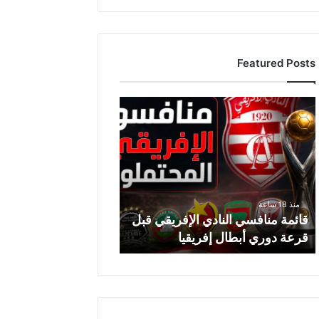
Featured Posts
ق
ا
ئ
م
ة
م
ن
منذ 18 ساعة
ا
قائمة منافسي النادي الإفريقي قبل
ف
قرعة دوري أبطال إفريقيا
س
ي
ا
ل
ن
ا