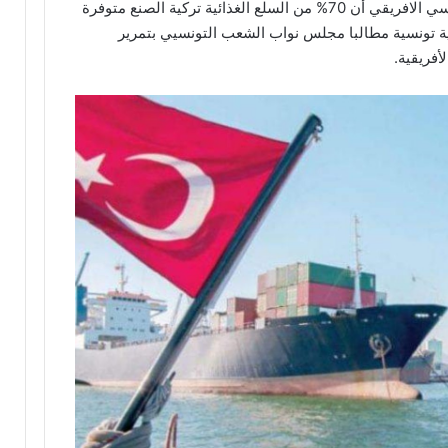
اكد انيس الجزيري رئيس مجلس الاعمال التونسي الافريقي أن 70% من السلع الغذائية تركية الصنع متوفرة
بعد أن كانت 70% سلع غذائية تونسية مطالبا مجلس نواب الشعب التونسيي بتمرير
أفريقية.