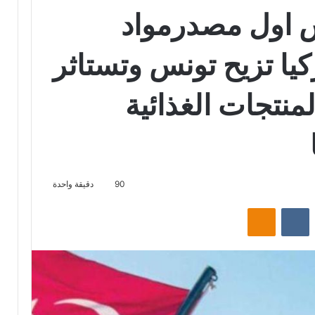
س اول مصدرمواد
ركيا تزيح تونس وتستاثر
 المنتجات الغذائية
90
دقيقة واحدة
‏Reddit
‏VKontakte
Odnoklassniki