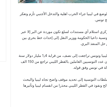
لوضع في ليبيا جراء الحرب اهلية والتدخل الأجنبي تأزم وتعكر
زي استلام أي مستندات لسلع تكون موردة عن البر إلا عبر
نسية داعيا الحكومة ووزير النقل إلى إحداث خط بحري بين
ل المنفذ البري.
وأكد ضيف البرنامج أن المبادلات التجارية بين ليبيا وتونس تراجعت إلى نصف، من قرابة 1٫4 مليار دولار سنة
2010 إلى 0,6 مليار دورلار سنة 2019 مضيفا أن عدد التونسيين العاملين بالقطر الليبي تراجع من 150 الف
لطات التونسية إلى تحديد موقف واضح تجاه ليبيا والبحث
فوذ في القطر الليبي محذرا من انقسام ليبيا وتأثيرها