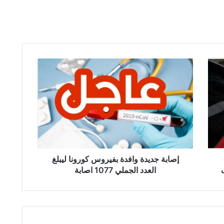
إ
ص
ا
ب
ة
ج
د
ي
د
ة
إصابة جديدة وافدة بفيروس كورونا ليبلغ
و
العدد الجملي 1077 اصابة
ا
ف
د
ة
ب