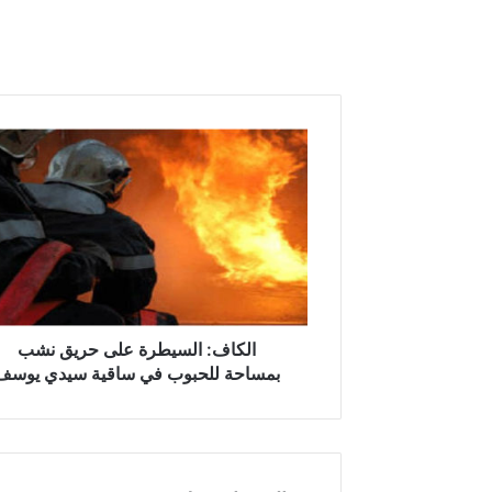
ا
ل
ك
ا
ف
:
ا
ل
س
ي
الكاف: السيطرة على حريق نشب
ط
بمساحة للحبوب في ساقية سيدي يوسف
ر
ة
ع
ل
ى