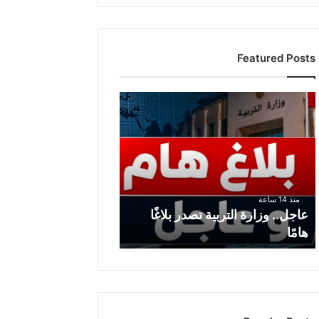
Featured Posts
ع
ا
ج
ل
.
.
و
منذ 14 ساعة
ز
عاجل.. وزارة التربية تصدر بلاغًا
ا
هامًا
ر
ة
ا
ل
ت
ر