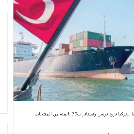
بعد ان كانت تونس اول مصدرمواد الغذائية لليبيا …تركيا تزيح تونس وتستاثر ب70 بالمئة من المنتجات