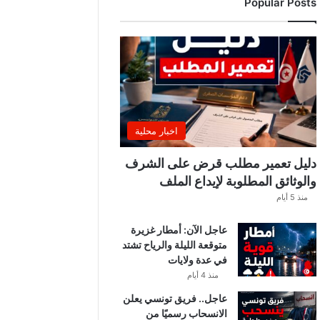
Popular Posts
ب
ي
ة
ت
ص
د
ر
ب
ل
اخبار محلية
ا
غً
دليل تعمير مطلب قرض على الشرف
ا
والوثائق المطلوبة لإيداع الملف
ه
منذ 5 أيام
ا
مً
عاجل الآن: أمطار غزيرة
ا
متوقعة الليلة والرياح تشتد
في عدة ولايات
منذ 4 أيام
عاجل.. فريق تونسي يعلن
الانسحاب رسميًا من