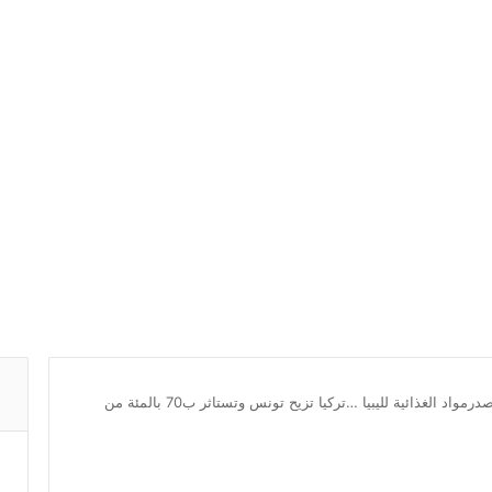
بعد ان كانت تونس اول مصدرمواد الغذائية لليبيا …تركيا تزيح تونس وتستاثر ب70 بالمئة من