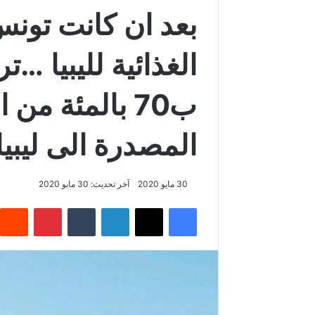
بعد ان كانت تون
الغذائية لليبيا …ت
ب70 بالمئة من
المصدرة الى ليبيا
30 مايو 2020
آخر تحديث: 30 مايو 2020
فيسبوك
‫X
لينكدإن
‏Tumblr
بينتيريست