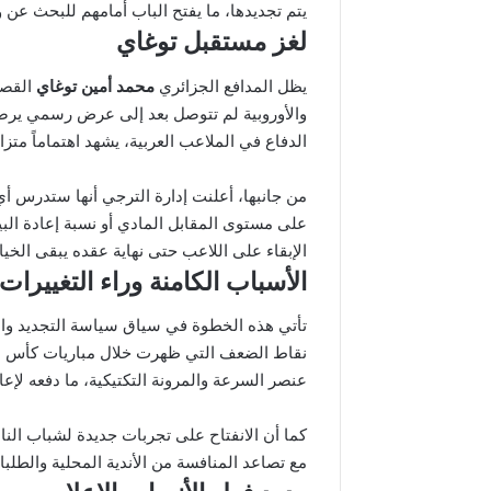
يتم تجديدها، ما يفتح الباب أمامهم للبحث عن
لغز مستقبل توغاي
يظل المدافع الجزائري
محمد أمين توغاي
القصة 
والأوروبية لم تتوصل بعد إلى عرض رسمي يرضي إ
الدفاع في الملاعب العربية، يشهد اهتماماً متزا
من جانبها، أعلنت إدارة الترجي أنها ستدرس 
على مستوى المقابل المادي أو نسبة إعادة البي
الإبقاء على اللاعب حتى نهاية عقده يبقى الخيار
الأسباب الكامنة وراء التغييرات
تأتي هذه الخطوة في سياق سياسة التجديد والإص
نقاط الضعف التي ظهرت خلال مباريات كأس العا
عنصر السرعة والمرونة التكتيكية، ما دفعه لإع
كما أن الانفتاح على تجربات جديدة لشباب ال
مع تصاعد المنافسة من الأندية المحلية والطلب