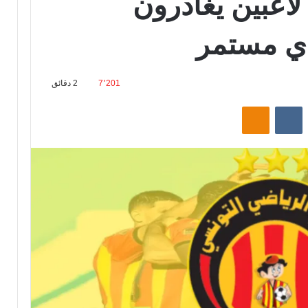
عد المونديال : 4 لاعبين يغادرون
اي مستمر
7٬201
2 دقائق
‏Reddit
‏VKontakte
Odnoklassniki