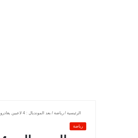
الرئيسية
/
رياضة
/
بعد المونديال : 4 لاعبين يغادرون الترجي ولغز توغاي مستمر
رياضة