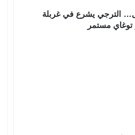
يال… الترجي يشرع في غربلة