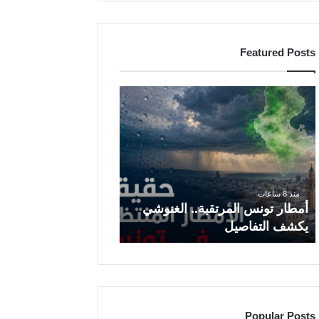
Featured Posts
أ
م
ط
ا
ر
ت
و
ن
منذ 8 ساعات
س
أمطار تونس المرتقبة.. الغنوشي
ا
يكشف التفاصيل
ل
م
ر
ت
ق
ب
Popular Posts