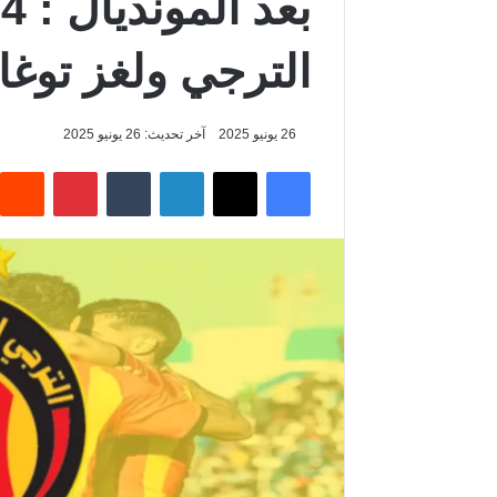
ب
الترجي ولغز توغ
26 يونيو 2025
آخر تحديث: 26 يونيو 2025
فيسبوك
‫X
لينكدإن
‏Tumblr
بينتيريست