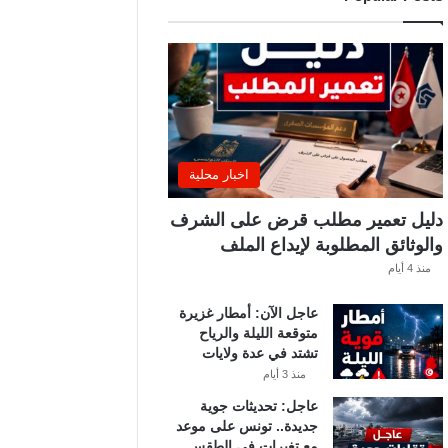
ة
.
.
ا
ل
غ
ن
و
ش
اخبار محلية
ي
ي
دليل تعمير مطلب قرض على الشرف
ك
والوثائق المطلوبة لإيداع الملف
ش
ف
منذ 4 أيام
ا
ل
عاجل الآن: أمطار غزيرة
ت
متوقعة الليلة والرياح
ف
تشتد في عدة ولايات
ا
منذ 3 أيام
ص
ي
عاجل: تحديثات جوية
ل
جديدة.. تونس على موعد
مع تغيرات في الطقس