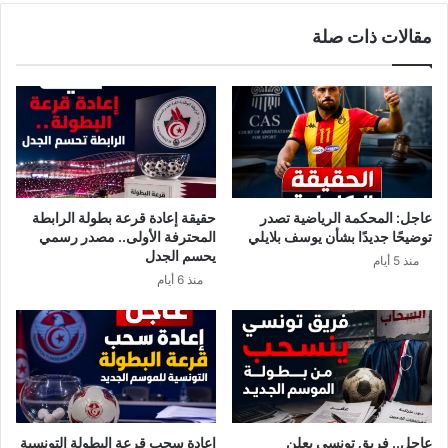
ا
س
مقالات ذات صلة
ء
ي
ت
ة
و
ت
ن
ق
س
ا
و
ط
ن
ع
ي
ا
ج
ل
عاجل: المحكمة الرياضية تصدر
حقيقة إعادة قرعة بطولة الرابطة
ي
ج
توضيحًا جديدًا بشأن يوسف بلايلي
المحترفة الأولى.. مصدر رسمي
ر
ل
يحسم الجدل
منذ 5 أيام
ي
س
منذ 6 أيام
ا
ة
ا
ل
ع
ا
م
ة
ل
عاجل.. فريق تونسي يعلن
إعادة سحب قرعة البطولة التونسية