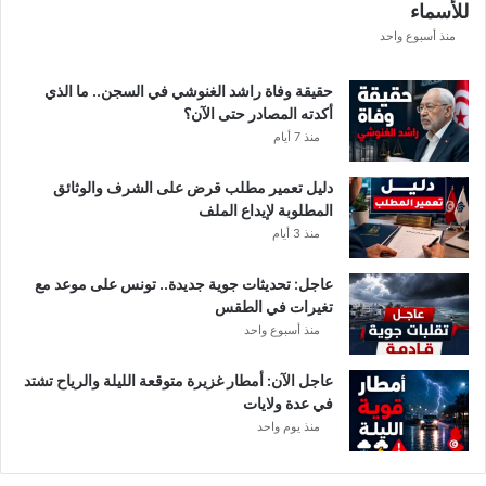
للأسماء
أ
م
منذ أسبوع واحد
ط
ا
حقيقة وفاة راشد الغنوشي في السجن.. ما الذي
ر
أكدته المصادر حتى الآن؟
و
منذ 7 أيام
ر
ي
دليل تعمير مطلب قرض على الشرف والوثائق
ا
المطلوبة لإيداع الملف
ح
منذ 3 أيام
ق
و
عاجل: تحديثات جوية جديدة.. تونس على موعد مع
ي
تغيرات في الطقس
ة
منذ أسبوع واحد
ب
ه
ذ
عاجل الآن: أمطار غزيرة متوقعة الليلة والرياح تشتد
ه
في عدة ولايات
ا
منذ يوم واحد
ل
ج