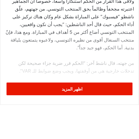
ولاقى هذا القرار من الحكم استنكاراً واسعاً، خصوصاً أن الجماهير
اعتبرته مجحفاً وظالماً بحق المنتخب التونسي. من جهتهم، علّق
ناشطو “فيسبوك” على المباراة بشكل عام وكان هناك تركيز على
أداء الحكم، حيث قال أحد الناشطين: “يجب أن نكون واقعيين،
المنتخب التونسي أضاع أكثر من 5 أهداف في المباراة. ومع هذا، فإنّ
منتخب السنغال أقوى من نظيره التونسي، ولاعبوه يتمتعون بلياقة
بدنية. أما الحكم، فهو جيد جداً”.
من جهته، قال ناشط آخر: “الحكم قرر ضربة جزاء صحيحة لكن
تدخلات خارجية هي من أوقفتها، ويجب وضع ضوابط للـ VAR”.
بدوره، قال أحد المتابعين: “ضربه جزاء صحيحة لتونس”، ليقول آخر:
اظهر المزيد
“الحكم غير منصف، وضربة الجزاء هذه أكيدة”. ومع هذا، أشار ناشط
آخر إلى أن “حكم المباراة لم يظلم تونس، لأن اللاعب لم يتعمد لمس
الكرة، بل كانت يده ملتصقة مع جسمه، ولذلك فإن اللاعب لم يمد
يده ليلمس الكرة”.