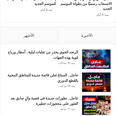
ل
الانسحاب رسميًا من بطولة الموسم
للموسم الجديد
إ
الجديد
منذ 6 أيام
ت
منذ 6 أيام
ح
ا
د
الأخيرة
الأشهر
ا
ل
إ
ف
الرصد الجوي يحذر من تقلبات ليلية.. أمطار ورياح
ر
قوية بهذه الجهات
ي
منذ 10 ساعات
ق
ي
عاجل.. الستاغ تعلن قائمة جديدة للمناطق المعنية
بالقطع الدوري
منذ 16 ساعة
عاجل.. تطورات جديدة في قضية والٍ سابق بعد
العثور على محجوزات خطيرة
منذ 17 ساعة