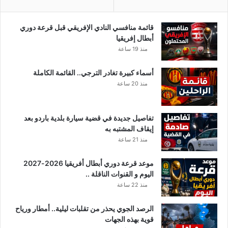
ب
ع
د
قائمة منافسي النادي الإفريقي قبل قرعة دوري
ا
أبطال إفريقيا
ل
منذ 19 ساعة
ج
و
أسماء كبيرة تغادر الترجي.. القائمة الكاملة
ل
منذ 20 ساعة
ة
ا
ل
تفاصيل جديدة في قضية سيارة بلدية باردو بعد
أ
إيقاف المشتبه به
خ
منذ 21 ساعة
ي
ر
موعد قرعة دوري أبطال أفريقيا 2026-2027
ة
اليوم و القنوات الناقلة ..
منذ 22 ساعة
الرصد الجوي يحذر من تقلبات ليلية.. أمطار ورياح
قوية بهذه الجهات