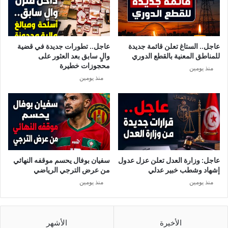
ا
ع
ن
ق
ي
و
ة
ب
عاجل.. الستاغ تعلن قائمة جديدة
عاجل.. تطورات جديدة في قضية
ت
ا
للمناطق المعنية بالقطع الدوري
والٍ سابق بعد العثور على
ح
ت
محجوزات خطيرة
منذ يومين
س
ج
منذ يومين
م
د
ا
ي
ل
د
ص
ة
ع
ض
و
د
د
ع
و
د
عاجل: وزارة العدل تعلن عزل عدول
سفيان بوفال يحسم موقفه النهائي
ا
ة
إشهاد وشطب خبير عدلي
من عرض الترجي الرياضي
ل
أ
منذ يومين
منذ يومين
ن
ن
ز
د
و
ي
ل
ة
الأخيرة
الأشهر