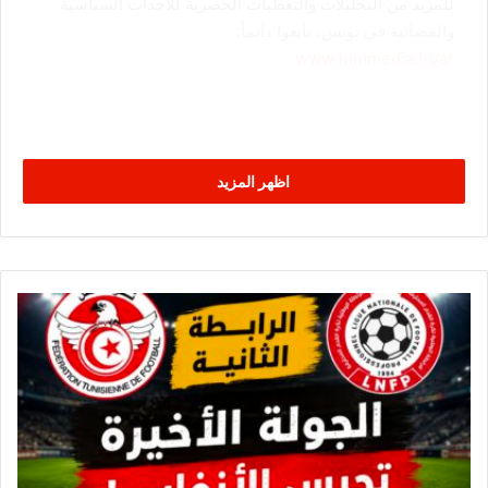
للمزيد من التحليلات والتغطيات الحصرية للأحداث السياسية
والقضائية في تونس، تابعوا دائماً:
www.tunimedia.tn/ar
اظهر المزيد
ن
ت
ا
ئ
ج
ا
ل
ج
و