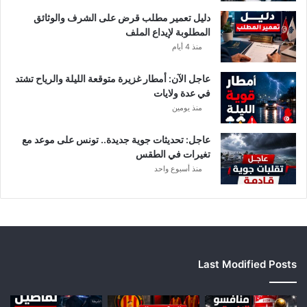
أ
دليل تعمير مطلب قرض على الشرف والوثائق
ب
المطلوبة لإيداع الملف
ط
منذ 4 أيام
ا
ل
عاجل الآن: أمطار غزيرة متوقعة الليلة والرياح تشتد
إ
في عدة ولايات
ف
منذ يومين
ر
ي
ق
عاجل: تحديثات جوية جديدة.. تونس على موعد مع
ي
تغيرات في الطقس
ا
منذ أسبوع واحد
Last Modified Posts