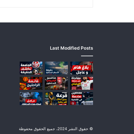
ة
م
ن
ك
و
ر
و
ن
Last Modified Posts
ا
© حقوق النشر 2024، جميع الحقوق محفوظة