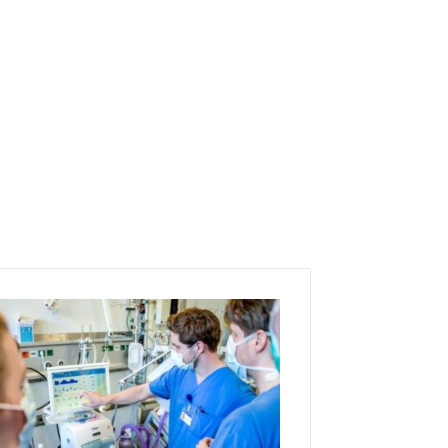
م
ص
د
ر
ط
ب
ي