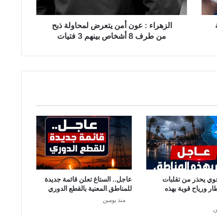
:
ع
و
الزهراء : عون أمن يتعرض لمحاولة ذبح
ن
من طرف 8 أشخاص بينهم 3 فتيات
أ
م
ن
ي
ت
ع
ر
ض
ل
م
ح
ا
و
ل
وي يحذر من تقلبات
عاجل.. الستاغ تعلن قائمة جديدة
ة
طار ورياح قوية بهذه
للمناطق المعنية بالقطع الدوري
ذ
منذ يومين
ب
ن