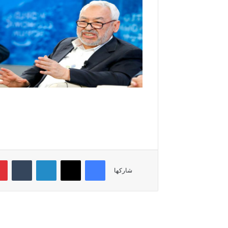
فيسبوك
‫X
لينكدإن
‏Tumblr
شاركها