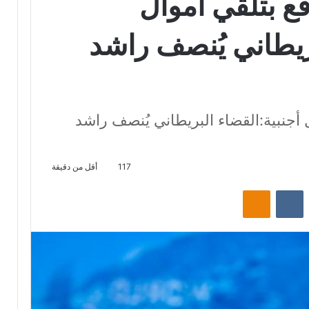
قع بتلقي أموال
بريطاني يُنصف راشد
 أجنبية:القضاء البريطاني يُنصف راشد
117
أقل من دقيقة
‏Reddit
‏VKontakte
Odnoklassniki