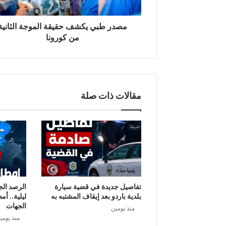
ي
ك
ش
مصدر طبي يكشف حقيقة الموجة الثانية
ف
من كورونا
ح
ق
ي
ق
ة
مقالات ذات صلة
ا
ل
م
و
ج
ة
ا
ل
ث
تفاصيل جديدة في قضية سيارة
الرصد الج
ا
بلدية باردو بعد إيقاف المشتبه به
ليلية.. أم
ن
الجهات
منذ يومين
ي
منذ يومي