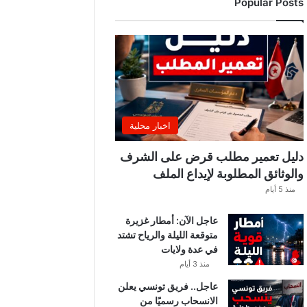
Popular Posts
ب
ي
ة
ت
ص
د
ر
ب
ل
اخبار محلية
ا
غً
دليل تعمير مطلب قرض على الشرف
ا
والوثائق المطلوبة لإيداع الملف
ه
منذ 5 أيام
ا
مً
عاجل الآن: أمطار غزيرة
ا
متوقعة الليلة والرياح تشتد
في عدة ولايات
منذ 3 أيام
عاجل.. فريق تونسي يعلن
الانسحاب رسميًا من