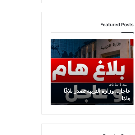
Featured Posts
ع
ا
ج
ل
.
.
و
منذ 3 ساعات
ز
عاجل.. وزارة التربية تصدر بلاغًا
ا
هامًا
ر
ة
ا
ل
ت
ر