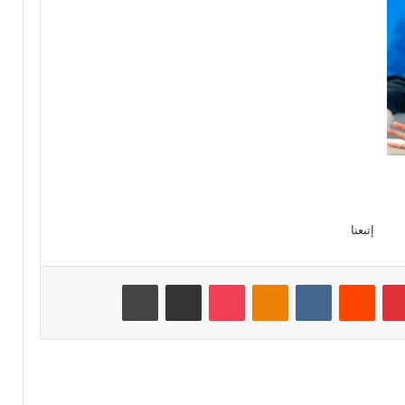
إتبعنا
بينتيريست
‏Reddit
‏VKontakte
Odnoklassniki
‫Pocket
مشاركة عبر البريد
طباعة