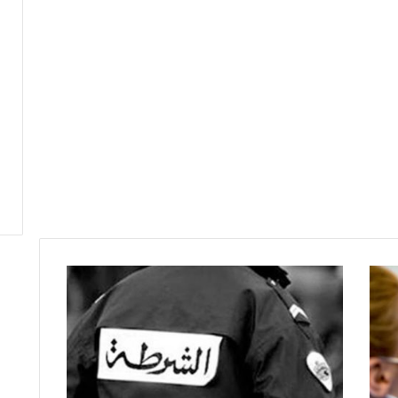
ا
ل
ز
ه
ر
ا
ء