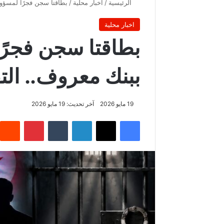
الرئيسية
/
اخبار محلية
/
بطاقتا سجن فجرًا لمسؤو
اخبار محلية
بطاقتا سجن فجرً
ببنك معروف.. ال
19 مايو 2026
آخر تحديث: 19 مايو 2026
فيسبوك
‫X
لينكدإن
‏Tumblr
بينتيريست