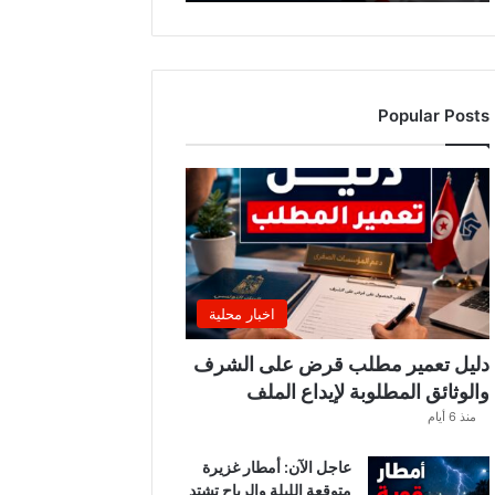
ه
ذ
ا
ا
ل
Popular Posts
أ
س
ب
و
ع
.
.
و
ه
اخبار محلية
ذ
ه
دليل تعمير مطلب قرض على الشرف
ا
والوثائق المطلوبة لإيداع الملف
ل
منذ 6 أيام
ق
ط
عاجل الآن: أمطار غزيرة
ا
متوقعة الليلة والرياح تشتد
ع