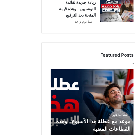
زيادة جديدة لفائدة
التونسيين.. وهذه قيمة
المنحة بعد الترفيع
منذ يوم واحد
Featured Posts
م
و
ع
د
م
ع
ع
منذ ساعتين
ط
موعد مع عطلة هذا الأسبوع.. وهذه
ل
القطاعات المعنية
ة