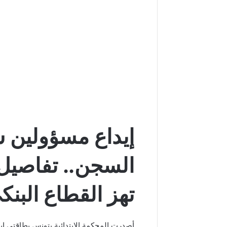
إيداع مسؤولين 
السجن.. تفاصيل
تهز القطاع البن
أصدرت المحكمة الابتدائية بتونس بطاقتي 