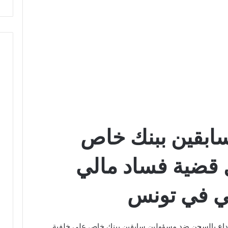
سابقين ببنك خاص
 قضية فساد مالي
كي في تونس
إيداع بالسجن ضد مسؤولين سابقين ببنك خاص على خلفية