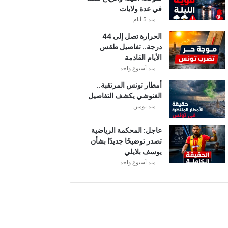
في عدة ولايات
ا
ت
منذ 5 أيام
ا
الحرارة تصل إلى 44
ل
درجة.. تفاصيل طقس
م
الأيام القادمة
ع
منذ أسبوع واحد
ن
ي
أمطار تونس المرتقبة..
ة
الغنوشي يكشف التفاصيل
منذ يومين
عاجل: المحكمة الرياضية
تصدر توضيحًا جديدًا بشأن
يوسف بلايلي
منذ أسبوع واحد