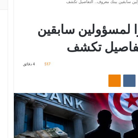
لين سابقين ببنك معروف.. التفاصيل تكشف
ا لمسؤولين سابقين
تفاصيل تكشف
517
4 دقائق
‏Reddit
‏VKontakte
Odnoklassniki