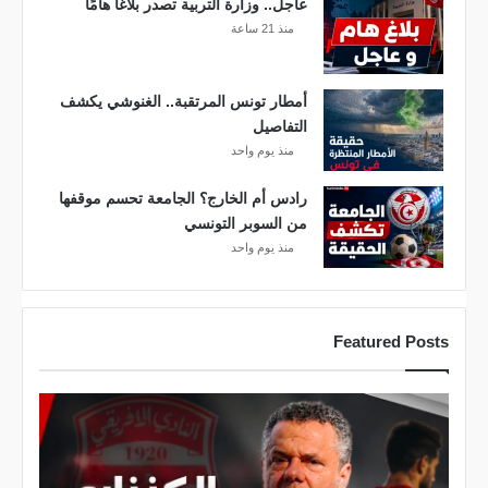
ا
عاجل.. وزارة التربية تصدر بلاغًا هامًا
ل
منذ 21 ساعة
ا
ل
أ
أمطار تونس المرتقبة.. الغنوشي يكشف
ن
التفاصيل
د
منذ يوم واحد
ي
رادس أم الخارج؟ الجامعة تحسم موقفها
ة
من السوبر التونسي
2
منذ يوم واحد
0
2
5
!
Featured Posts
.
.
ا
ع
ل
ا
م
ج
و
ل