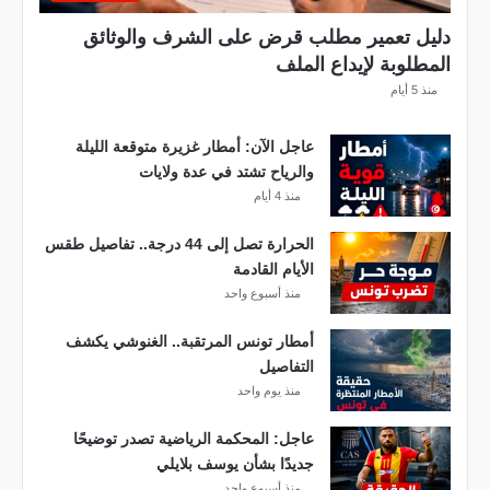
ع
بً
دليل تعمير مطلب قرض على الشرف والوثائق
ا
المطلوبة لإيداع الملف
م
منذ 5 أيام
ن
ح
عاجل الآن: أمطار غزيرة متوقعة الليلة
س
والرياح تشتد في عدة ولايات
ا
منذ 4 أيام
ب
ا
الحرارة تصل إلى 44 درجة.. تفاصيل طقس
ت
الأيام القادمة
ه
منذ أسبوع واحد
ف
ي
أمطار تونس المرتقبة.. الغنوشي يكشف
ا
التفاصيل
ل
منذ يوم واحد
إ
ف
عاجل: المحكمة الرياضية تصدر توضيحًا
ر
جديدًا بشأن يوسف بلايلي
ي
منذ أسبوع واحد