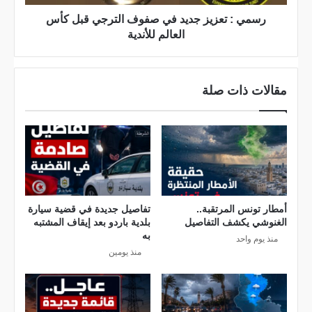
ت
ي
رسمي : تعزيز جديد في صفوف الترجي قبل كأس
ا
ز
العالم للأندية
ر
ج
ي
د
ي
خ
مقالات ذات صلة
ي
د
ف
ة
أ
ي
م
ص
ا
ف
و
م
م
ف
ي
ا
أمطار تونس المرتقبة..
تفاصيل جديدة في قضية سيارة
الغنوشي يكشف التفاصيل
بلدية باردو بعد إيقاف المشتبه
ل
س
به
منذ يوم واحد
ت
ي
منذ يومين
و
ر
إ
ج
ن
ي
ت
ق