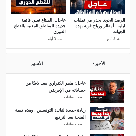
ب
ر
م
ل
ي
ك
الرصد الجوي يحذر من تقلبات
عاجل.. الستاغ تعلن قائمة
ا
أ
ليلية.. أمطار ورياح قوية بهذه
جديدة للمناطق المعنية بالقطع
م
س
الجهات
الدوري
ا
ي
منذ 3 أيام
منذ 3 أيام
ل
ف
ع
ي
ا
ا
الأخيرة
الأشهر
ل
ف
ت
م
ت
ل
عاجل: ماهر الكنزاري يبعد لاعبًا من
ا
ل
حساباته في الإفريقي
أ
ح
منذ 3 ساعات
ن
م
و
د
زيادة جديدة لفائدة التونسيين.. وهذه قيمة
ن
ي
المنحة بعد الترفيع
د
ة
منذ 7 ساعات
ي