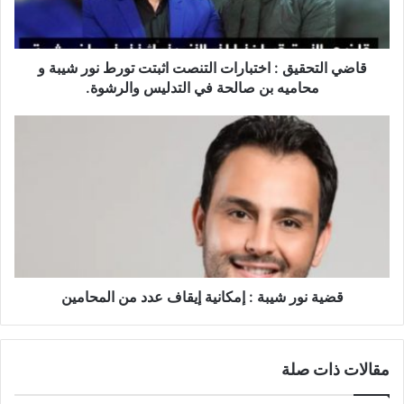
تورط
نور
شيبة
و
قاضي التحقيق : اختبارات التنصت اثبتت تورط نور شيبة و
محاميه
محاميه بن صالحة في التدليس والرشوة.
بن
صالحة
قضية
في
نور
التدليس
شيبة
والرشوة.
:
إمكانية
إيقاف
عدد
من
المحامين
قضية نور شيبة : إمكانية إيقاف عدد من المحامين
مقالات ذات صلة