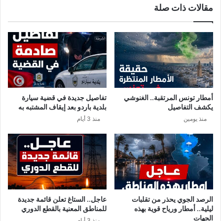
مقالات ذات صلة
ا
ل
ء
د
.
ف
.
ا
ا
ع
ل
ت
ت
ك
ف
ش
ا
ف
أمطار تونس المرتقبة.. الغنوشي
تفاصيل جديدة في قضية سيارة
ص
ت
يكشف التفاصيل
بلدية باردو بعد إيقاف المشتبه به
ي
ف
منذ يومين
منذ 3 أيام
ل
ا
!
ص
ي
ل
ا
ل
ع
ث
الرصد الجوي يحذر من تقلبات
عاجل.. الستاغ تعلن قائمة جديدة
و
ليلية.. أمطار ورياح قوية بهذه
للمناطق المعنية بالقطع الدوري
ر
الجهات
منذ 3 أيام