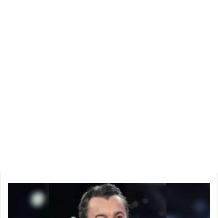
م
ن
ج