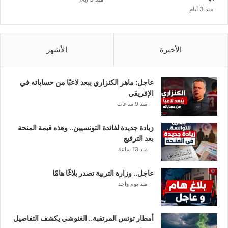
ع
منذ 3 أيام
ل
ى
ج
ثّ
الأخيرة
الأشهر
ة
م
ح
عاجل: ماهر الكنزاري يبعد لاعبًا من حساباته في
م
الإفريقي
د
منذ 9 ساعات
م
خ
زيادة جديدة لفائدة التونسيين.. وهذه قيمة المنحة
ل
بعد الترفيع
و
منذ 13 ساعة
ف
ي
عاجل.. وزارة التربية تصدر بلاغًا هامًا
منذ يوم واحد
أمطار تونس المرتقبة.. الغنوشي يكشف التفاصيل