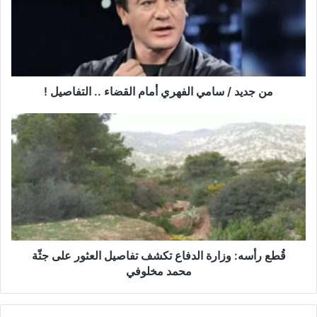
د
ي
د
/
س
ا
م
من جديد / سامي الفهري أمام القضاء .. التفاصيل !
ي
ا
قُ
ل
ط
ف
ع
ه
ر
ر
أ
ي
س
أ
ه
م
:
ا
و
م
ز
قُطع رأسه: وزارة الدفاع تكشف تفاصيل العثور على جثّة
ا
ا
محمد مخلوفي
ل
ر
ق
ة
ض
ا