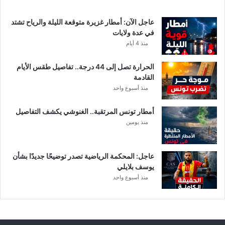
ب
ا
عاجل الآن: أمطار غزيرة متوقعة الليلة والرياح تشتد
ت
في عدة ولايات
ه
منذ 4 أيام
ف
ي
الحرارة تصل إلى 44 درجة.. تفاصيل طقس الأيام
ا
القادمة
ل
منذ أسبوع واحد
إ
ف
أمطار تونس المرتقبة.. الغنوشي يكشف التفاصيل
ر
منذ يومين
ي
ق
ي
عاجل: المحكمة الرياضية تصدر توضيحًا جديدًا بشأن
يوسف بلايلي
منذ أسبوع واحد