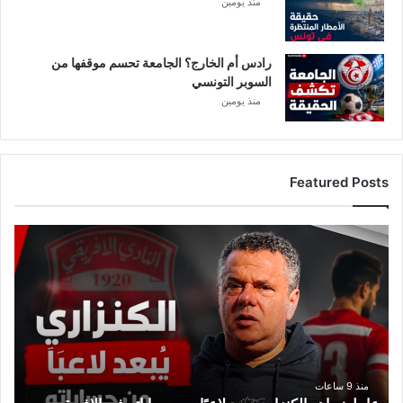
منذ يومين
رادس أم الخارج؟ الجامعة تحسم موقفها من
السوبر التونسي
منذ يومين
Featured Posts
ع
ا
ج
ل
:
م
ا
ه
ر
منذ 9 ساعات