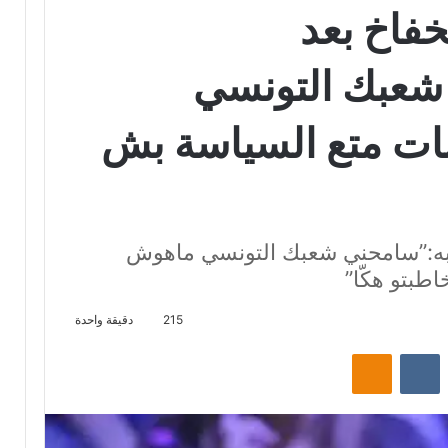
فاخ بعد
شعبك التونسي
ات متع السياسة بش
به:”سامحني شعبك التونسي ماهوش
طبتو هكّا”
215
دقيقة واحدة
‏Reddit
‏VKontakte
Odnoklassniki