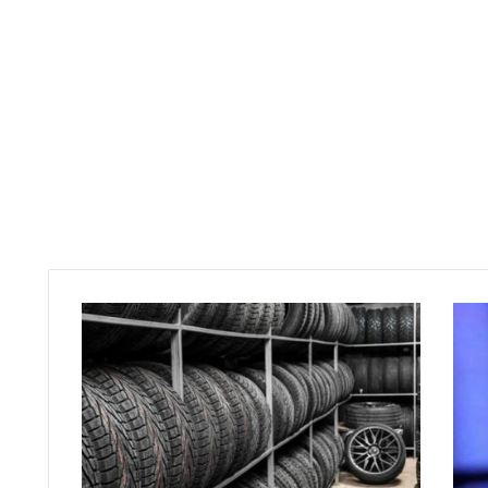
8
5
ا
ط
ا
ر
م
ط