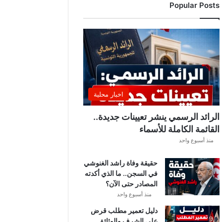
Popular Posts
د
ي
ا
ل
إ
ف
ر
ي
ق
اخبار محلية
ي
ق
الرائد الرسمي ينشر تعيينات جديدة..
ب
القائمة الكاملة للأسماء
ل
منذ أسبوع واحد
ق
ر
حقيقة وفاة راشد الغنوشي
ع
في السجن.. ما الذي أكدته
ة
المصادر حتى الآن؟
د
و
منذ أسبوع واحد
ر
دليل تعمير مطلب قرض
ي
على الشرف والوثائق