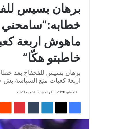
برهان بسيس للفخ
خطابه:”سامحني 
ماهوش اربعة كعب
خاطبتو هكّا”
برهان بسيس للفخفاخ بعد خطا
اربعة كعبات متع السياسة بش خا
20 مايو 2020
آخر تحديث: 20 مايو 2020
فيسبوك
‫X
لينكدإن
‏Tumblr
بينتيريست