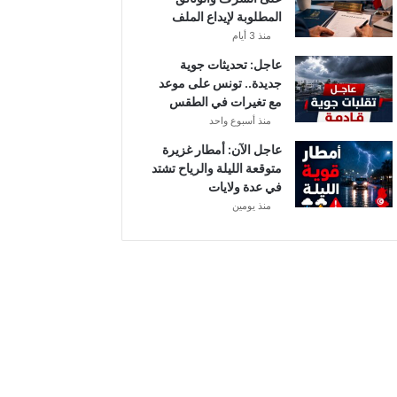
أ
المطلوبة لإيداع الملف
ب
منذ 3 أيام
ط
ا
عاجل: تحديثات جوية
ل
جديدة.. تونس على موعد
إ
مع تغيرات في الطقس
ف
منذ أسبوع واحد
ر
عاجل الآن: أمطار غزيرة
ي
متوقعة الليلة والرياح تشتد
ق
في عدة ولايات
ي
منذ يومين
ا