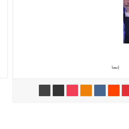
إتبعنا
بينتيريست
‏Reddit
‏VKontakte
Odnoklassniki
‫Pocket
مشاركة عبر البريد
طباعة