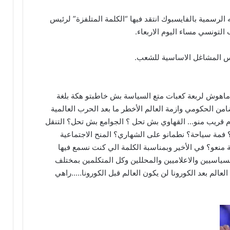
لرسمية بالفايسبوك انتقد فيها “الكلمة المتلفزة” لرئيس
التونسي مساء اليوم الاربعاء.
مس المشاغل الاساسية للشعب.
هوش لربعة كعبات متع السياسة بش خاطبتو هكة بلغة
امن الحكومي وازمة العالم الأخطر ما بعد الحرب العالمية
لام قريب منو… القهاوي بش تحل ؟ الجوامع بش تحل؟ التنقل
فمة سياحة؟ نطمانو على الشهاري؟ المنح الاجتماعية
 منعو؟ في الأخير وبمناسبة الكلمة الي كنت نسمع فيها
ياسيين والاعلاميين والمحللين وكل المتكلمين بمختلف
لعالم بعد الكورونا لن يكون العالم قبل الكورونا…..راهي