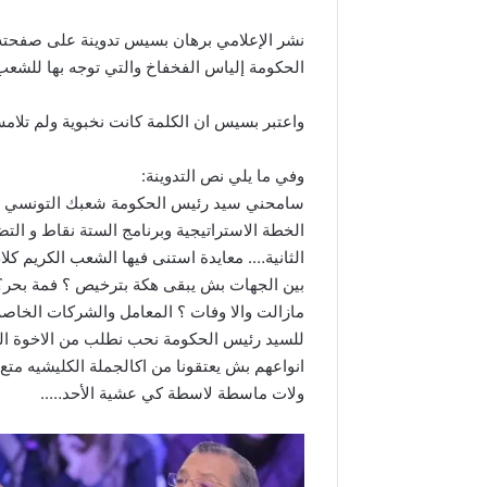
نشر الإعلامي برهان بسيس تدوينة على صفحته ا
الحكومة إلياس الفخفاخ والتي توجه بها للشعب 
واعتبر بسيس ان الكلمة كانت نخبوية ولم تلا
وفي ما يلي نص التدوينة:
سامحني سيد رئيس الحكومة شعبك التونسي ما
الخطة الاستراتيجية وبرنامج الستة نقاط و التض
الثانية…. معايدة استنى فيها الشعب الكريم ك
بين الجهات بش يبقى هكة بترخيص ؟ فمة بحر؟ 
مازالت والا وفات ؟ المعامل والشركات الخاصة
للسيد رئيس الحكومة نحب نطلب من الاخوة الس
انواعهم بش يعتقونا من اكالجملة الكليشيه متع ا
ولات ماسطة لاسطة كي عشية الأحد…..