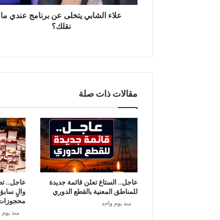
ب
ي
علاء الشابي يتخلى عن برنامج عندي ما
ي
نقلك؟
ت
خ
ل
ى
ع
ن
مقالات ذات صلة
ب
ر
ن
ا
م
ج
ع
ن
د
عاجل.. الستاغ تعلن قائمة جديدة
عاجل.. ت
ي
للمناطق المعنية بالقطع الدوري
والٍ سابق
م
محجوزات
منذ يوم واحد
ا
منذ يوم 