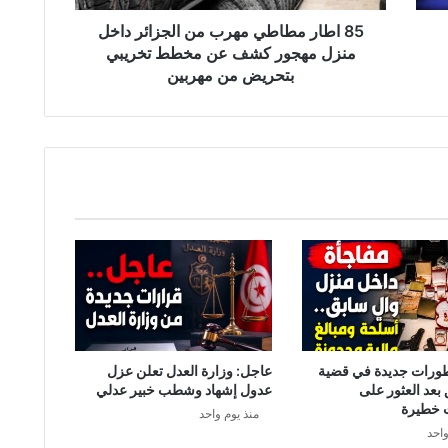
ا
ط
85 اطار مطاطي مهرب من الجزائر داخل
ي
منزل مهجور كشف عن مخطط تخريبي
م
بتحريض من مهربين
ه
ر
ب
م
ن
ا
ل
ج
ز
ا
ئ
ر
د
ا
طورات جديدة في قضية
عاجل: وزارة العدل تعلن عزل
خ
 بعد العثور على
عدول إشهاد وشطب خبير عدلي
ل
 خطيرة
منذ يوم واحد
م
واحد