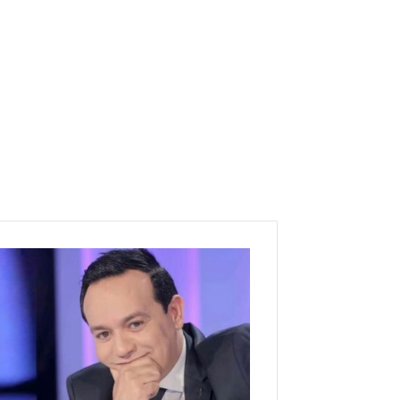
ع
ل
ا
ء
ا
ل
ش
ا