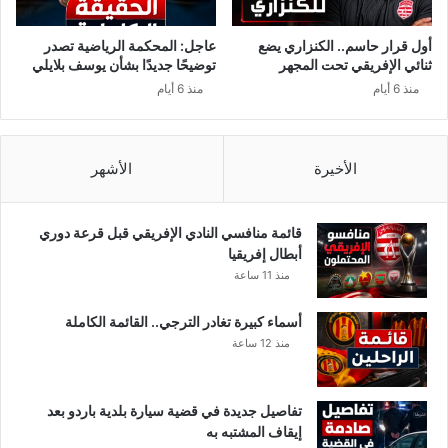
ن
ا
أول قرار حاسم.. الكنزاري يضع
عاجل: المحكمة الرياضية تصدر
ل
ثنائي الإفريقي تحت المجهر
توضيحًا جديدًا بشأن يوسف بلايلي
م
منذ 6 أيام
منذ 6 أيام
و
ن
د
ي
الأخيرة
الأشهر
ا
ل
قائمة منافسي النادي الإفريقي قبل قرعة دوري
أبطال إفريقيا
منذ 11 ساعة
أسماء كبيرة تغادر الترجي.. القائمة الكاملة
منذ 12 ساعة
تفاصيل جديدة في قضية سيارة بلدية باردو بعد
إيقاف المشتبه به