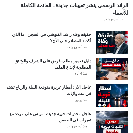
ل
الرائد الرسمي ينشر تعيينات جديدة.. القائمة الكاملة
ق
للأسماء
ر
ع
منذ أسبوع واحد
ة
د
حقيقة وفاة راشد الغنوشي في السجن.. ما الذي
و
أكدته المصادر حتى الآن؟
ر
منذ أسبوع واحد
ي
أ
دليل تعمير مطلب قرض على الشرف والوثائق
ب
المطلوبة لإيداع الملف
ط
منذ 4 أيام
ا
ل
عاجل الآن: أمطار غزيرة متوقعة الليلة والرياح تشتد
إ
في عدة ولايات
ف
منذ يومين
ر
ي
ق
عاجل: تحديثات جوية جديدة.. تونس على موعد مع
ي
تغيرات في الطقس
ا
منذ أسبوع واحد