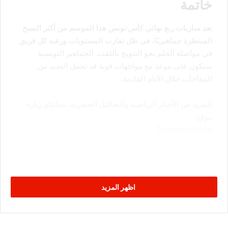
خاتمة
تعد مباريات ربع نهائي كأس تونس هذا الموسم من أكثر النسخ
المنتظرة جماهيريًا، في ظل تقارب المستويات ورغبة كل فريق
في مواصلة الحلم نحو التتويج باللقب. الجماهير التونسية
ستكون على موعد مع مواجهات قوية قد تحمل العديد من
المفاجآت خلال الأيام القادمة.
للمزيد من الأخبار الرياضية والتحاليل الحصرية، يمكنكم زيارة
موقع
Tunimedia.tn/ar
اظهر المزيد