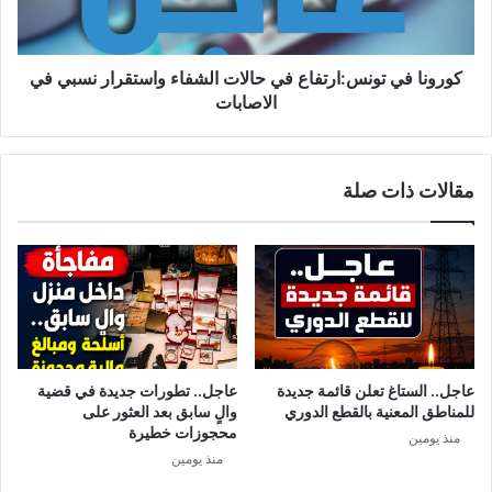
ل
ف
خ
ي
ط
ت
ر
و
كورونا في تونس:ارتفاع في حالات الشفاء واستقرار نسبي في
و
ن
الاصابات
ح
س
دّ
:
د
ا
مقالات ذات صلة
ن
ر
ا
ت
م
ف
و
ا
ع
ع
د
ف
ر
ي
ف
ح
ع
ا
عاجل.. الستاغ تعلن قائمة جديدة
عاجل.. تطورات جديدة في قضية
ا
ل
للمناطق المعنية بالقطع الدوري
والٍ سابق بعد العثور على
ل
ا
محجوزات خطيرة
منذ يومين
ح
ت
منذ يومين
ج
ا
ر
ل