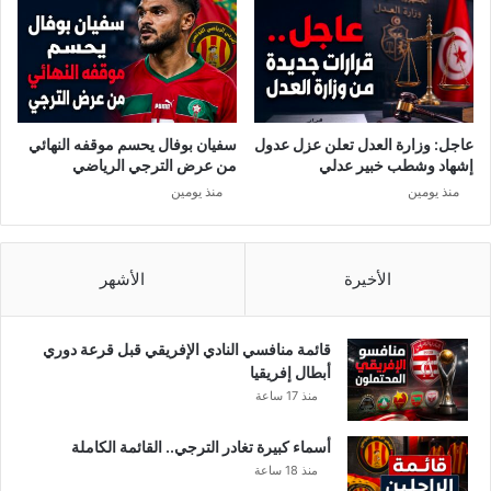
ا
ش
ل
ف
ص
ا
ح
ء
ي
و
ا
ا
عاجل: وزارة العدل تعلن عزل عدول
سفيان بوفال يحسم موقفه النهائي
ل
س
إشهاد وشطب خبير عدلي
من عرض الترجي الرياضي
ع
ت
منذ يومين
منذ يومين
ا
ق
م
ر
ا
ر
الأخيرة
الأشهر
ن
س
ب
قائمة منافسي النادي الإفريقي قبل قرعة دوري
ي
أبطال إفريقيا
ف
منذ 17 ساعة
ي
ا
أسماء كبيرة تغادر الترجي.. القائمة الكاملة
ل
منذ 18 ساعة
ا