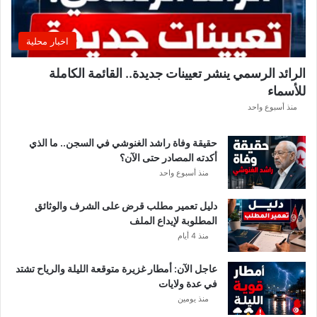
ق
ي
ق
اخبار محلية
ب
ل
الرائد الرسمي ينشر تعيينات جديدة.. القائمة الكاملة
ق
للأسماء
ر
ع
منذ أسبوع واحد
ة
د
حقيقة وفاة راشد الغنوشي في السجن.. ما الذي
و
أكدته المصادر حتى الآن؟
ر
منذ أسبوع واحد
ي
أ
دليل تعمير مطلب قرض على الشرف والوثائق
ب
المطلوبة لإيداع الملف
ط
منذ 4 أيام
ا
ل
عاجل الآن: أمطار غزيرة متوقعة الليلة والرياح تشتد
إ
في عدة ولايات
ف
منذ يومين
ر
ي