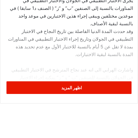
يجرى الاختبار التطبيقي في الجولان والاختبار التطبيقي في
المناورات بالنسبة إلى الصنفين “ب” و “ز” ( الصنف د1 سابقا ) في
موعدين مختلفين ويبقى إجراء هذين الاختبارين في موعد واحد
بالنسبة لبقية الأصناف.
وقد حددت المدة الدنيا الفاصلة بين تاريخ النجاح في الاختبار
التطبيقي في الجولان وتاريخ إجراء الاختبار التطبيقي في المناورات
بمدة لا تقل عن 5 أيام بالنسبة للاختبار الأول مع عدم تحديد هذه
المدة بالنسبة لبقية الاختبارات.
واشارت الهرابي الى انه عند نجاح المترشح في الاختبار التطبيقي
في الجولان بالنسبة للصنفين “ب ” و ” ز” يمكنه إجراء الاختبار
التطبيقي في المناورات في مناسبتين اثنين وفي صورة الإخفاق في
اظهر المزيد
هاذين الاختبارين يجب على المترشح إعادة الاختبار التطبيقي في
الجولان بعد التسجيل لذلك طبقا للتراتيب المبينة انفا.
كما ذكّرت المكلفة بالإعلام والاتصال بالوكالة بأن التسجيل لإجراء
رخص السياقة سيكون حصرا من مشمولات مؤسسات التكوين.