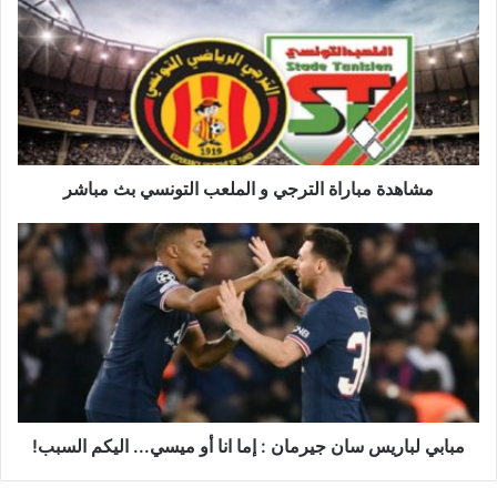
الترجي
و
الملعب
التونسي
بث
مباشر
مشاهدة مباراة الترجي و الملعب التونسي بث مباشر
مبابي
لباريس
سان
جيرمان
:
إما
انا
أو
ميسي...
اليكم
مبابي لباريس سان جيرمان : إما انا أو ميسي... اليكم السبب!
السبب!