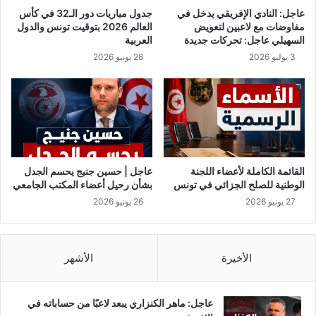
ح
ث
عاجل: النادي الإفريقي يدخل في
جدول مباريات دور الـ32 في كأس
د
ا
مفاوضات مع لاعبين لتعويض
العالم 2026 بتوقيت تونس والدول
ا
ل
السهيلي عاجل: تحركات جديدة
العربية
ث
ك
3 يوليو 2026
28 يونيو 2026
م
ا
ت
م
ش
ي
ا
ر
ب
ا
ك
ا
ة
ل
و
خ
القائمة الكاملة لأعضاء اللجنة
عاجل | حسين جنيج يحسم الجدل
غ
ف
الوطنية للصلح الجزائي في تونس
بشأن رحيل أعضاء المكتب الجامعي
ي
ي
27 يونيو 2026
26 يونيو 2026
ر
ة
م
«
ت
ا
و
ل
الأخيرة
الأشهر
ق
م
ع
ل
ة
ك
عاجل: ماهر الكنزاري يبعد لاعبًا من حساباته في
»