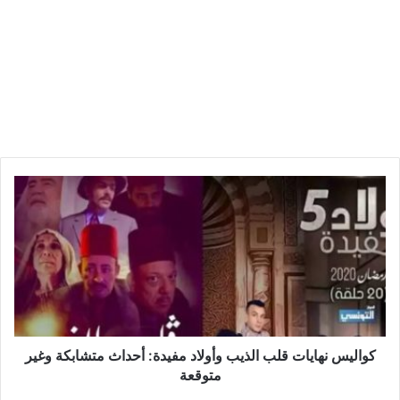
ك
و
ا
ل
ي
س
ن
ه
ا
ي
كواليس نهايات قلب الذيب وأولاد مفيدة: أحداث متشابكة وغير
ا
متوقعة
ت