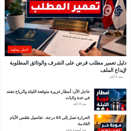
ب
ع
د
ل
ا
ع
بً
ا
اخبار محلية
م
ن
دليل تعمير مطلب قرض على الشرف والوثائق المطلوبة
ح
لإيداع الملف
س
ا
منذ 5 أيام
ب
ا
عاجل الآن: أمطار غزيرة متوقعة الليلة والرياح تشتد
ت
في عدة ولايات
ه
منذ 4 أيام
ف
ي
الحرارة تصل إلى 44 درجة.. تفاصيل طقس الأيام
ا
القادمة
ل
منذ أسبوع واحد