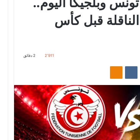
ونس وبلجيكا اليوم..
الناقلة قبل كأس
2٬911
2 دقائق
‏Reddit
‏VKontakte
Odnoklassniki