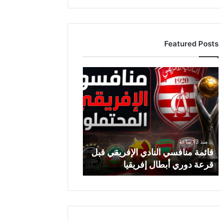
Featured Posts
ق
ا
ئ
م
ة
م
ن
منذ 13 ساعة
ا
قائمة منافسي النادي الإفريقي قبل
ف
قرعة دوري أبطال إفريقيا
س
ي
ا
ل
ن
ا