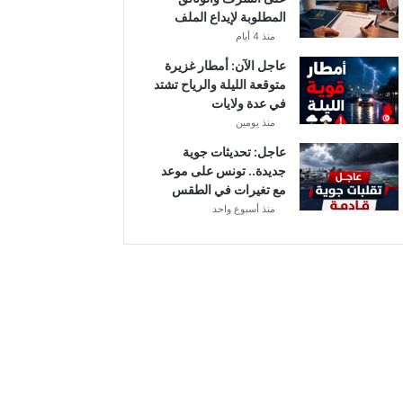
أ
المطلوبة لإيداع الملف
ب
منذ 4 أيام
ط
ا
عاجل الآن: أمطار غزيرة
ل
متوقعة الليلة والرياح تشتد
إ
في عدة ولايات
ف
منذ يومين
ر
عاجل: تحديثات جوية
ي
جديدة.. تونس على موعد
ق
مع تغيرات في الطقس
ي
منذ أسبوع واحد
ا