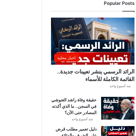
Popular Posts
د
ي
ا
ل
إ
ف
ر
ي
ق
اخبار محلية
ي
ق
الرائد الرسمي ينشر تعيينات جديدة..
ب
القائمة الكاملة للأسماء
ل
منذ أسبوع واحد
ق
ر
حقيقة وفاة راشد الغنوشي
ع
في السجن.. ما الذي أكدته
ة
المصادر حتى الآن؟
د
و
منذ أسبوع واحد
ر
دليل تعمير مطلب قرض
ي
على الشرف والوثائق