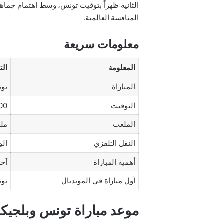
الثانية ظهراً بتوقيت تونس، وسط اهتمام جما
المنافسة العالمية.
معلومات سريعة
المعلومة
الت
المباراة
تون
التوقيت
14:00 ب
الملعب
ملع
النقل التلفزي
الوطنية 2 
أهمية المباراة
آخر
أول مباراة في المونديال
تونس
موعد مباراة تونس وبلجيكا 