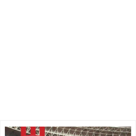
عشاق الكرة على موعد مع قمة نارية تجمع بين
الترجي الرياضي
التونسي
و
تشيلسي الإنجليزي
، ضمن منافسات
كأس العالم للأندية
.
2025
🗓️ موعد المباراة
تُقام المباراة اليوم،
[حدد التاريخ]
، في تمام الساعة
[حدد التوقيت]
،
على ملعب
[اسم الملعب]
.
📺 القنوات الناقلة
قناة
beIN Sports
قناة
SSC الرياضية
تطبيق
FIFA+
النادي
كما يمكنكم مشاهدة المباراة عبر الإنترنت من خلال روابط بث مباشر
الإفريقي