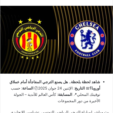
شاهد لحظة بلحظة.. هل يصنع الترجي المفاجأة أمام عملاق
أوروبا؟
📅
التاريخ
: الإثنين 24 جوان 2025🕗
الساعة
: حسب
توقيتك المحلي📍
المسابقة
: كأس العالم للأندية – الجولة
الأخيرة من دور المجموعات
بث مباشر لمباراة الترجي الرياضي التونسي تشيلسي الإنجليزي