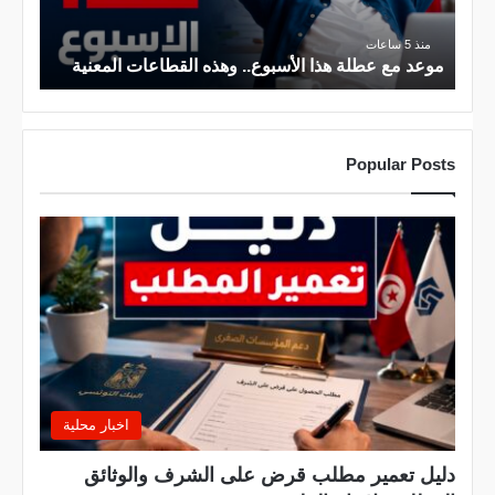
ط
ل
منذ 5 ساعات
موعد مع عطلة هذا الأسبوع.. وهذه القطاعات المعنية
ة
ه
ذ
ا
ا
Popular Posts
ل
أ
س
ب
و
ع
.
.
و
ه
ذ
اخبار محلية
ه
ا
دليل تعمير مطلب قرض على الشرف والوثائق
ل