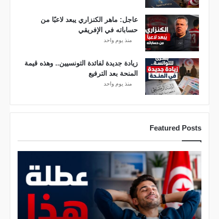
عاجل: ماهر الكنزاري يبعد لاعبًا من
حساباته في الإفريقي
منذ يوم واحد
زيادة جديدة لفائدة التونسيين.. وهذه قيمة
المنحة بعد الترفيع
منذ يوم واحد
Featured Posts
م
و
ع
د
م
ع
ع