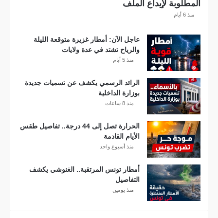
المطلوبة لإيداع الملف
ق
منذ 6 أيام
ط
ا
ع
عاجل الآن: أمطار غزيرة متوقعة الليلة
ا
والرياح تشتد في عدة ولايات
ت
منذ 5 أيام
ا
ل
الرائد الرسمي يكشف عن تسميات جديدة
م
بوزارة الداخلية
ع
منذ 8 ساعات
ن
ي
الحرارة تصل إلى 44 درجة.. تفاصيل طقس
ة
الأيام القادمة
منذ أسبوع واحد
أمطار تونس المرتقبة.. الغنوشي يكشف
التفاصيل
منذ يومين