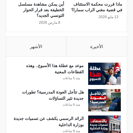
م
ماذا قررت محكمة الاستئناف
أين يمكن مشاهدة مسلسل
ر
في قضية مغني الراب سمارا؟
الخطيفة بعد قرار الحوار
ت
التونسي الجديد؟
13 مايو 2026
ق
8 مارس 2026
ب
اً
ف
الأخيرة
الأشهر
ي
ق
ض
ي
موعد مع عطلة هذا الأسبوع.. وهذه
ة
القطاعات المعنية
س
منذ 5 ساعات
و
ا
هل تتأجل العودة المدرسية؟ تطورات
غ
جديدة تثير التساؤلات
م
منذ 6 ساعات
ا
ن
الرائد الرسمي يكشف عن تسميات جديدة
بوزارة الداخلية
منذ 8 ساعات