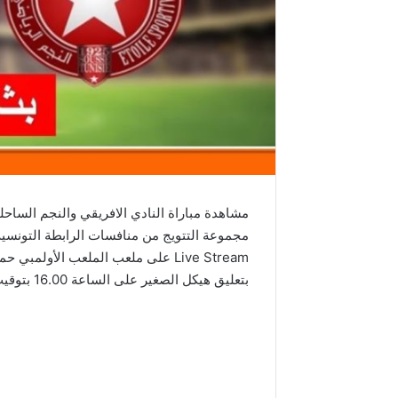
Live Stream على ملعب الملعب الأول
بتعليق هيكل الصغير على الساعة 16.00 بتوقيت جرينيتش حصرياً على موقع يلا شوت فيديو.