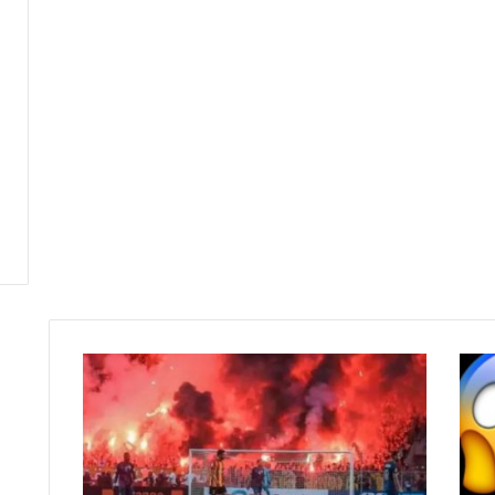
تقرير
يفجر
مفاجأة
عن
عقوبات
الترجي