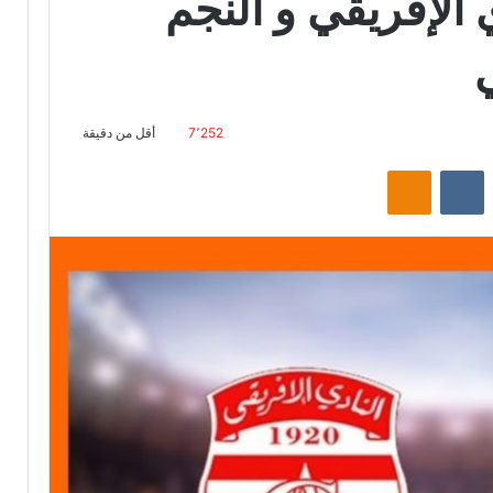
 الإفريقي و النجم
7٬252
أقل من دقيقة
ت
Odnoklassniki