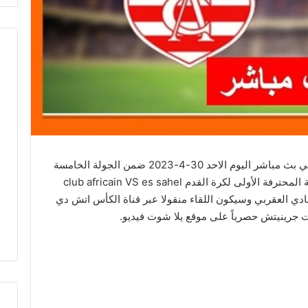
مشاهدة مباراة النادي الافريقي والنجم الساحلي بث مباشر اليوم الاحد 30-4-2023 ضمن الجولة الخامسة
مجموعة التتويج من منافسات الرابطة التونسية المحترفة الأولى لكرة القدم club africain VS es sahel
مبي حمادي العقربي وسيكون اللقاء منقولا عبر قناة الكأس اتش دي