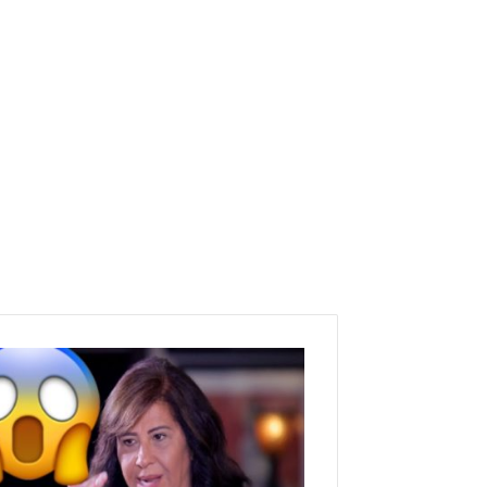
نادرا
ما
تخطئ
تكهناتها
/
ليلى