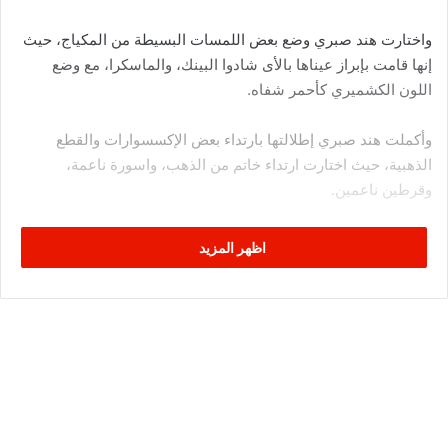
واختارت هند صبري وضع بعض اللمسات البسيطة من المكياج، حيث
إنها قامت بإبراز عيناها بالأى شادوا البينك، والماسكرا، مع وضع
اللون الكشميري كأحمر شفاه.
وأكملت هند صبري إطلالتها بارتداء بعض الإكسسوارات والقطع
الذهبية، حيث اختارت ارتداء خاتم من الذهب، واسورة ناعمة،
وقرطين ناعمين.
وإليكم الصور التي تبرز تفاصيل إطلالتها.
اظهر المزيد