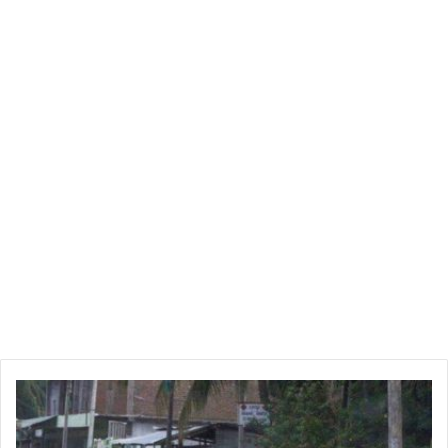
ر
س
م