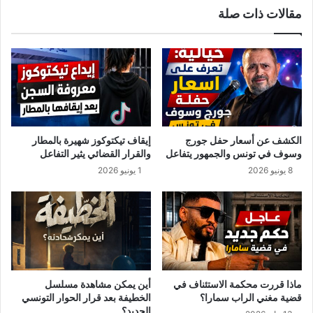
مقالات ذات صلة
ا
ت
ي
ك
ش
ف
ع
ن
ا
الكشف عن أسعار حفل جورج
إيقاف تيكتوكوز شهيرة بالمطار
خ
وسوف في تونس والجمهور يتفاعل
والقرار القضائي يثير التفاعل
ت
8 يونيو 2026
1 يونيو 2026
ل
ا
س
2
7
ا
ل
ف
ماذا قررت محكمة الاستئناف في
أين يمكن مشاهدة مسلسل
أ
قضية مغني الراب سمارا؟
الخطيفة بعد قرار الحوار التونسي
و
الجديد؟