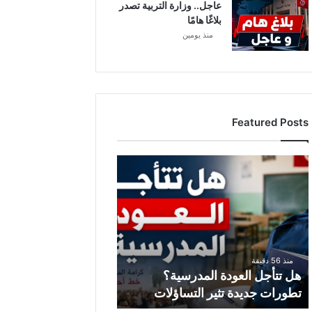
عاجل.. وزارة التربية تصدر
بلاغًا هامًا
منذ يومين
Featured Posts
ه
ل
ت
ت
أ
ج
ل
منذ 56 دقيقة
ا
هل تتأجل العودة المدرسية؟
ل
تطورات جديدة تثير التساؤلات
ع
و