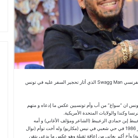
نسي حقائق مثيرة عن مغني الراب التونسي الفرنسي Swagg Man الذي أثار تحجير السفر عليه في تونس
 Olivier Porri Santoro لأنباء تونس ان “سواغ” من أب وأم تونسيين عكس ما إدعاه و متهم
ا وكندا والولايات المتحدة الأمريكية.
Swagg M هو عتاب الزعيبط إبن حمادي الزعيبط (الشاعر ومؤلف الأغاني) و أمه
تدعى سعاد وهما تونسيان، ولد في 23 ديسمبر 1986 في حي شعبي في نيس (مكاريو) وله أخت توأم (نوال
ية) وأخ أكبر يعاني من إعاقة ثقيلة وهو عكس ما يدعي يتقن