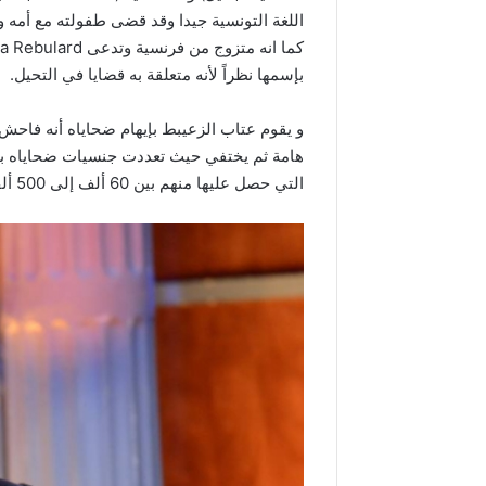
اللغة التونسية جيدا وقد قضى طفولته مع أمه و
بإسمها نظراً لأنه متعلقة به قضايا في التحيل.
و يقوم عتاب الزعيبط بإيهام ضحاياه أنه فاحش 
هامة ثم يختفي حيث تعددت جنسيات ضحاياه بين ف
التي حصل عليها منهم بين 60 ألف إلى 500 ألف يورو وقد قام أخر ضحاياه في كندا بمحاولة الإنتحار.