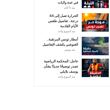
في عدة ولايات
ة
ت
منذ 5 أيام
ث
الحرارة تصل إلى 44
ي
درجة.. تفاصيل طقس
ر
الأيام القادمة
ا
منذ أسبوع واحد
ل
ت
أمطار تونس المرتقبة..
س
الغنوشي يكشف التفاصيل
ا
منذ يومين
ؤ
ل
عاجل: المحكمة الرياضية
ا
تصدر توضيحًا جديدًا بشأن
ت
يوسف بلايلي
منذ أسبوع واحد