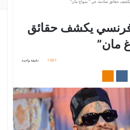
كشف حقائق صادمة عن “ سواغ مان”
فرنسي يكشف حقائق
 مان”
1٬607
دقيقة واحدة
‏Reddit
‏VKontakte
Odnoklassniki