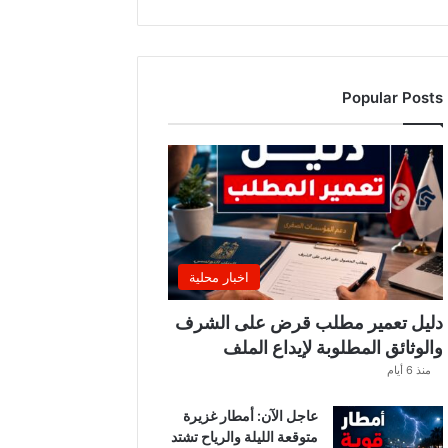
د
ة
ا
ل
Popular Posts
م
د
ر
س
ي
ة
؟
ت
ط
اخبار محلية
و
ر
دليل تعمير مطلب قرض على الشرف
ا
والوثائق المطلوبة لإيداع الملف
ت
منذ 6 أيام
ج
د
عاجل الآن: أمطار غزيرة
ي
متوقعة الليلة والرياح تشتد
د