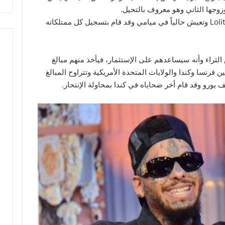
زوجها الثاني وهو معروف بالتحيل.
كما انه متزوج من فرنسية وتدعى Lolita Rebulard وتعيش حالياً في ميامي وقد قام بتسجيل كل ممتلكاته
الثراء وأنه سيساعدهم على الإستثمار، فيأخذ منهم مبالغ
رنسا وكندا والولايات المتحدة الأمريكية وتتراوح المبالغ