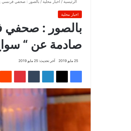
الرئيسية
/
اخبار محلية
/
بالصور : صحفي فرنسي ي
اخبار محلية
بالصور : صحفي 
صادمة عن “ سواغ
25 مايو 2019
آخر تحديث: 25 مايو 2019
فيسبوك
‫X
لينكدإن
‏Tumblr
بينتيريست