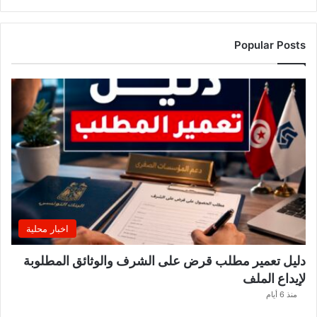
ك
ن
ز
Popular Posts
ا
ر
ي
ي
ب
ع
د
ل
ا
ع
بً
ا
اخبار محلية
م
ن
دليل تعمير مطلب قرض على الشرف والوثائق المطلوبة
ح
لإيداع الملف
س
ا
منذ 6 أيام
ب