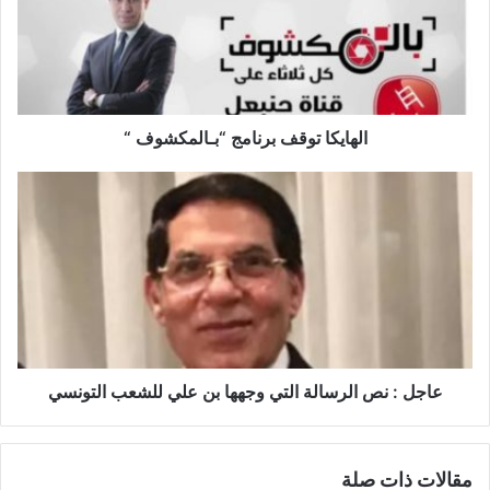
ي
ك
ا
ت
و
ق
الهايكا توقف برنامج “بـالمكشوف “
ف
ب
ع
ر
ا
ن
ج
ا
ل
م
:
ج
ن
“
ص
ب
ا
ـ
ل
ا
ر
عاجل : نص الرسالة التي وجهها بن علي للشعب التونسي
ل
س
م
ا
ك
ل
مقالات ذات صلة
ش
ة