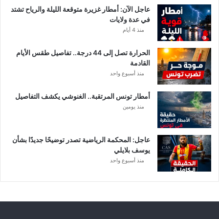
ا
عاجل الآن: أمطار غزيرة متوقعة الليلة والرياح تشتد
ت
في عدة ولايات
ه
منذ 4 أيام
ف
ي
الحرارة تصل إلى 44 درجة.. تفاصيل طقس الأيام
ا
القادمة
ل
منذ أسبوع واحد
إ
ف
أمطار تونس المرتقبة.. الغنوشي يكشف التفاصيل
ر
منذ يومين
ي
ق
ي
عاجل: المحكمة الرياضية تصدر توضيحًا جديدًا بشأن
يوسف بلايلي
منذ أسبوع واحد