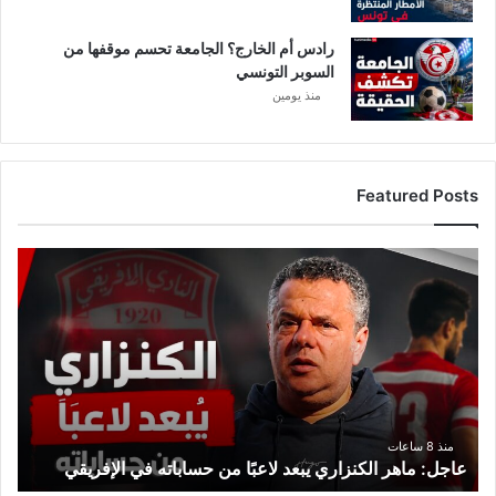
رادس أم الخارج؟ الجامعة تحسم موقفها من
السوبر التونسي
منذ يومين
Featured Posts
ع
ا
ج
ل
:
م
ا
ه
ر
منذ 8 ساعات
عاجل: ماهر الكنزاري يبعد لاعبًا من حساباته في الإفريقي
ا
ل