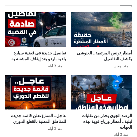
و
ا
ف
ل
“
ت
ي
و
ج
ه
ه
أمطار تونس المرتقبة.. الغنوشي
تفاصيل جديدة في قضية سيارة
ا
يكشف التفاصيل
بلدية باردو بعد إيقاف المشتبه به
ب
منذ يومين
منذ 3 أيام
ن
ع
ل
ي
ل
ل
ش
ع
الرصد الجوي يحذر من تقلبات
عاجل.. الستاغ تعلن قائمة جديدة
ب
ليلية.. أمطار ورياح قوية بهذه
للمناطق المعنية بالقطع الدوري
ا
الجهات
منذ 3 أيام
ل
منذ 3 أيام