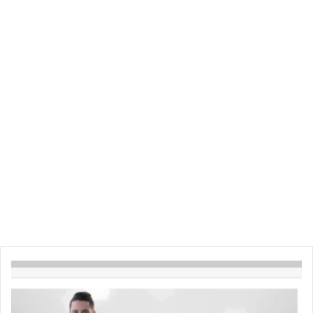
ا
ل
ه
ا