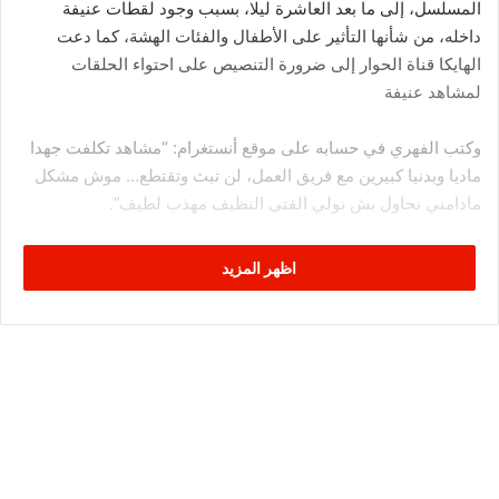
المسلسل، إلى ما بعد العاشرة ليلا، بسبب وجود لقطات عنيفة
داخله، من شأنها التأثير على الأطفال والفئات الهشة، كما دعت
الهايكا قناة الحوار إلى ضرورة التنصيص على احتواء الحلقات
لمشاهد عنيفة
وكتب الفهري في حسابه على موقع أنستغرام: “مشاهد تكلفت جهدا
ماديا وبدنيا كبيرين مع فريق العمل، لن تبث وتقتطع… موش مشكل
مادامني نحاول بش نولي الفتى النظيف مهذب لطيف”.
وأمس السبت، نشر الفهري تدوينة في حسابه على موقع أنستغرام،
اظهر المزيد
عقب بث حلقة أولاد مفيدة، بعد القيام بعملية مونتاج لها: “هل
أعجبتكم النسخة النظيفة من مسلسل أولاد مفيدة؟ أنا تلميذ جيد”