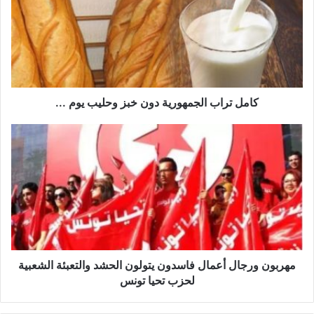
ل
ت
ر
ا
ب
ا
ل
كامل تراب الجمهورية دون خبز وحليب يوم ...
ج
م
م
ه
ه
و
ر
ر
ب
ي
و
ة
ن
د
و
و
ر
ن
ج
خ
ا
مهربون ورجال أعمال فاسدون يتولون الحشد والتعبئة الشعبية
ب
ل
لحزب تحيا تونس
ز
أ
و
ع