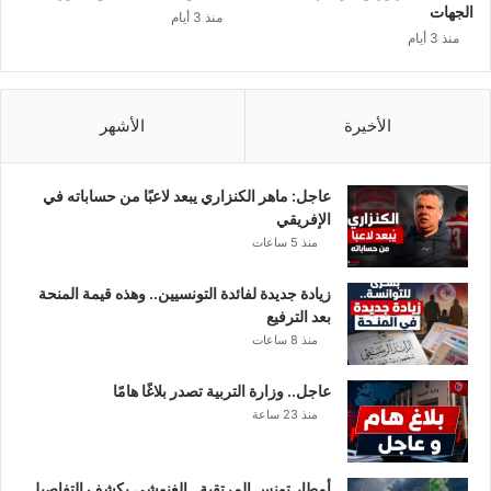
ا
الجهات
منذ 3 أيام
ل
منذ 3 أيام
ت
ع
ب
ئ
الأخيرة
الأشهر
ة
ا
ل
عاجل: ماهر الكنزاري يبعد لاعبًا من حساباته في
ش
الإفريقي
ع
منذ 5 ساعات
ب
ي
زيادة جديدة لفائدة التونسيين.. وهذه قيمة المنحة
ة
بعد الترفيع
ل
منذ 8 ساعات
ح
ز
عاجل.. وزارة التربية تصدر بلاغًا هامًا
ب
منذ 23 ساعة
ت
ح
ي
أمطار تونس المرتقبة.. الغنوشي يكشف التفاصيل
ا