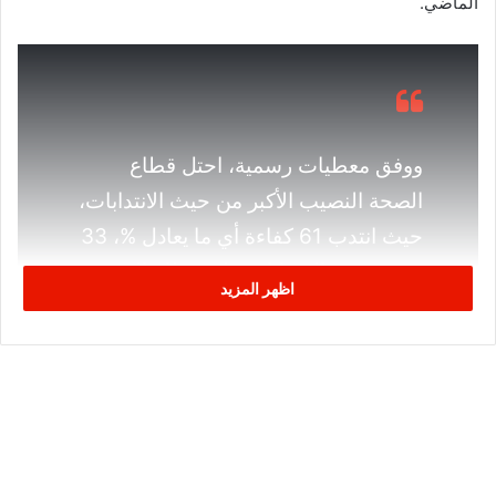
الماضي.
ووفق معطيات رسمية، احتل قطاع
الصحة النصيب الأكبر من حيث الانتدابات،
حيث انتدب 61 كفاءة أي ما يعادل %، 33
من مجموع الانتدابات، يليه قطاع التربية
اظهر المزيد
والتعليم بــ 51 إطارا تربويا، ثم الإدارة
وذلك بــ 43 منتدبا، ثم قطاع الهندسة
وذلك بانتداب 24 كفاءة.
أمّا بالنسبة للدول المستقطبة للكفاءات التونسية، فقد حافظت
المملكة العربية السعودية على المرتبة الأولى من مجموع دول