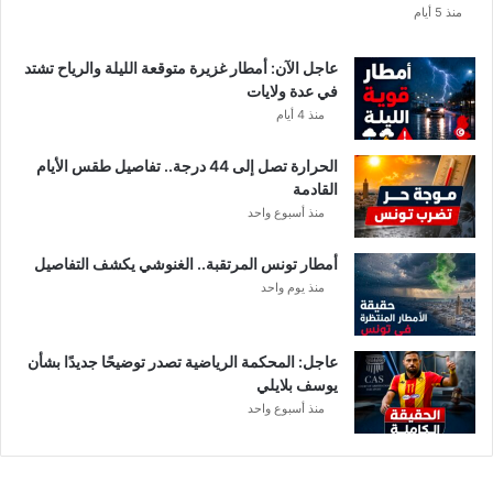
ا
منذ 5 أيام
ب
ا
عاجل الآن: أمطار غزيرة متوقعة الليلة والرياح تشتد
ت
في عدة ولايات
ه
منذ 4 أيام
ف
ي
الحرارة تصل إلى 44 درجة.. تفاصيل طقس الأيام
ا
القادمة
ل
منذ أسبوع واحد
إ
ف
أمطار تونس المرتقبة.. الغنوشي يكشف التفاصيل
ر
منذ يوم واحد
ي
ق
ي
عاجل: المحكمة الرياضية تصدر توضيحًا جديدًا بشأن
يوسف بلايلي
منذ أسبوع واحد