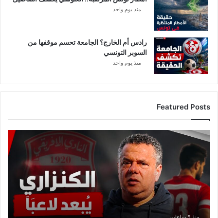
ت
منذ يوم واحد
و
ن
س
رادس أم الخارج؟ الجامعة تحسم موقفها من
السوبر التونسي
منذ يوم واحد
Featured Posts
ع
ا
ج
ل
:
م
ا
ه
ر
منذ 5 ساعات