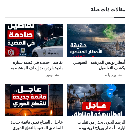
ح
م
مقالات ذات صلة
ل
ا
ي
ل
ب
ف
ي
ا
و
س
م
د
.
و
.
ن
.
ي
أمطار تونس المرتقبة.. الغنوشي
تفاصيل جديدة في قضية سيارة
ت
يكشف التفاصيل
بلدية باردو بعد إيقاف المشتبه به
و
منذ يوم واحد
منذ يومين
ل
و
ن
ا
ل
ح
ش
د
الرصد الجوي يحذر من تقلبات
عاجل.. الستاغ تعلن قائمة جديدة
و
ليلية.. أمطار ورياح قوية بهذه
للمناطق المعنية بالقطع الدوري