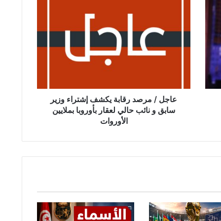
ع
ا
ج
ل
/
م
ر
ص
د
ر
عاجل / مرصد رقابة يكشف إشتراء وزير
ق
سابق و نائب حالي لعقار بأوروبا بملايين
ا
الأوروات
ب
ة
ي
ك
ش
ف
إ
ش
ت