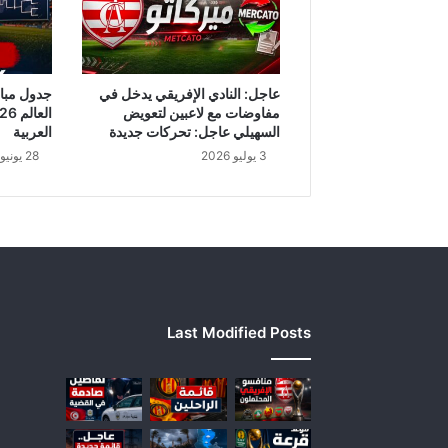
ع
ت
ع
ن
ا
عاجل: النادي الإفريقي يدخل في
ل
مفاوضات مع لاعبين لتعويض
ق
السهيلي عاجل: تحركات جديدة
العربية
ر
3 يوليو 2026
28 يونيو 2026
ا
ر
ت
ح
ت
ض
غ
ط
Last Modified Posts
ا
ل
ف
ا
ي
س