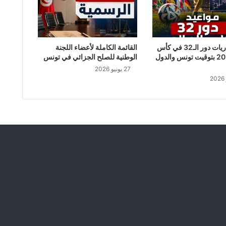
ر
ا
ء
و
ز
جدول مباريات دور الـ32 في كأس
القائمة الكاملة لأعضاء اللجنة
ي
العالم 2026 بتوقيت تونس والدول
الوطنية للصلح الجزائي في تونس
ر
27 يونيو 2026
س
ا
ب
ق
و
ن
ا
ئ
ب
ح
ا
ل
ي
ل
ع