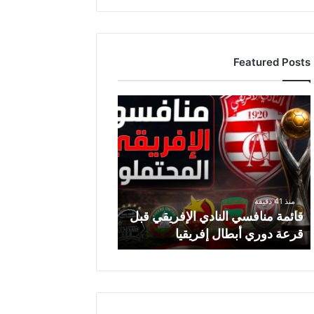
Featured Posts
ق
ا
ئ
م
ة
م
ن
منذ 41 دقيقة
ا
قائمة منافسي النادي الإفريقي قبل
ف
قرعة دوري أبطال إفريقيا
س
ي
ا
ل
ن
ا