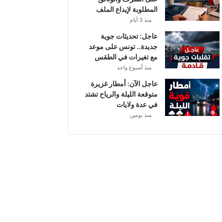
أ
المطلوبة لإيداع الملف
ب
منذ 3 أيام
ط
ا
عاجل: تحديثات جوية
ل
جديدة.. تونس على موعد
إ
مع تغيرات في الطقس
ف
منذ أسبوع واحد
ر
عاجل الآن: أمطار غزيرة
ي
متوقعة الليلة والرياح تشتد
ق
في عدة ولايات
ي
منذ يومين
ا