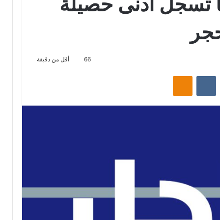
يا تسجل أدنى حصيلة
حجر
66
أقل من دقيقة
‏Reddit
‏VKontakte
Odnoklassniki