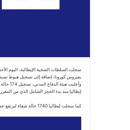
بفيروس كورونا، إضافة إلى تسجيل هبوط نسبة 
إيطاليا منذ بدء الحجر الشامل الذي من المقرر ال
كما سجلت إيطاليا 1740 حالة شفاء ليرتفع عدد المتعافين منذ تفشي الوباء في البلاد إلى 81،654 حالة.