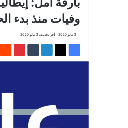
بارقة أمل: إيطال
وفيات منذ بدء ال
3 مايو 2020
آخر تحديث: 3 مايو 2020
فيسبوك
‫X
لينكدإن
‏Tumblr
بينتيريست