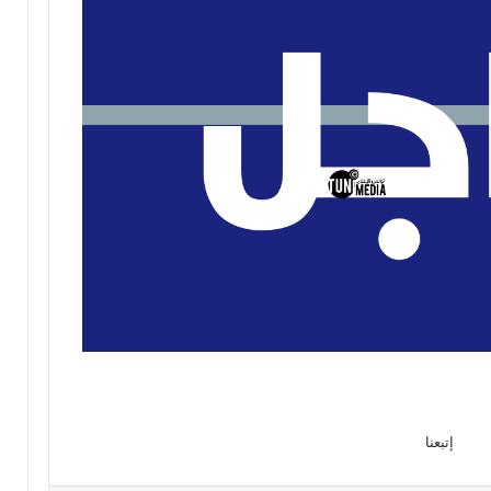
إتبعنا