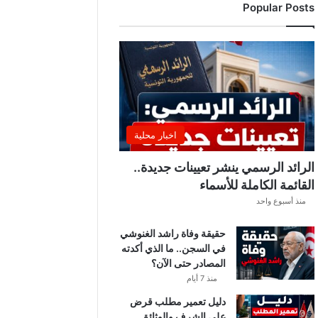
Popular Posts
د
ي
ا
ل
إ
ف
ر
ي
ق
اخبار محلية
ي
ق
الرائد الرسمي ينشر تعيينات جديدة..
ب
القائمة الكاملة للأسماء
ل
منذ أسبوع واحد
ق
ر
حقيقة وفاة راشد الغنوشي
ع
في السجن.. ما الذي أكدته
ة
المصادر حتى الآن؟
د
و
منذ 7 أيام
ر
دليل تعمير مطلب قرض
ي
على الشرف والوثائق