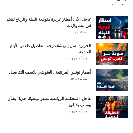
ا
منذ 5 أيام
ب
ا
عاجل الآن: أمطار غزيرة متوقعة الليلة والرياح تشتد
ت
في عدة ولايات
ه
منذ 4 أيام
ف
ي
الحرارة تصل إلى 44 درجة.. تفاصيل طقس الأيام
ا
القادمة
ل
منذ أسبوع واحد
إ
ف
أمطار تونس المرتقبة.. الغنوشي يكشف التفاصيل
ر
منذ يوم واحد
ي
ق
ي
عاجل: المحكمة الرياضية تصدر توضيحًا جديدًا بشأن
يوسف بلايلي
منذ أسبوع واحد