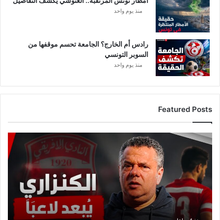
أمطار تونس المرتقبة.. الغنوشي يكشف التفاصيل
منذ يوم واحد
رادس أم الخارج؟ الجامعة تحسم موقفها من
السوبر التونسي
منذ يوم واحد
Featured Posts
ع
ا
ج
ل
:
م
ا
ه