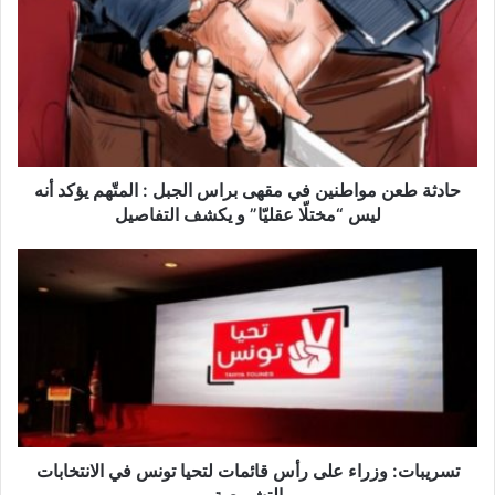
ا
د
ث
ة
ط
ع
ن
م
و
حادثة طعن مواطنين في مقهى براس الجبل : المتّهم يؤكد أنه
ا
ليس “مختلّا عقليّا” و يكشف التفاصيل
ط
ن
ت
ي
س
ن
ر
ف
ي
ي
ب
م
ا
ق
ت
ه
:
ى
و
ب
ز
تسريبات: وزراء على رأس قائمات لتحيا تونس في الانتخابات
ر
ر
التشريعية