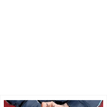
“سارقاز ” في منطقة صولة بالحجارة والإطارات المطاطية المشتعلة
إحتجاجا على تأخر صرف مستحقاتهم المالية لجبر أضرارهم الفلاحية
التي خلفتها فياضات أكتوبر 2018 وقد تدخلت الوحدات الأمنية
وقامت بفتح الطريق الذي تعطلت فيه حركة المرور بداية من الساعة
السابعة صباحا إلى حدود الساعة منتصف النهار .
ح