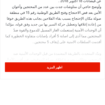
عن فيضانات 18 أكتوبر 2018 .
وأوضح حاجي أن مناوشات جدت بين عدد من المحتجين وأعوان
الأمن بعد فض الاحتجاج وفتح الطريق الوطنية رقم 15 في منطقة
صولة مكان الإحتجاج بسبب بقاء الفلاحين بجانب هذه الطريق خوفا
من إعادة إغلاقها وتعطيل حركة السير بها من جديد وفق قوله، مؤكدا
أن الوحدات الأمنية إستعملت الغاز المسيل للدموع والقوة ضدّ
المحتجين مما أدى إلى اصابة 5 أفراد بإصابات متفاوتة الخطورة كما
أقدمت السلطات الامنية على إيقاف 5 محتجين .
وندّد المتحدث بالطريقة المعتمدة من قبل الوحدات الأمنية ضد
المحتجين وطالب بضرورة إطلاق سراح الموقوفين في أقرب الآجال
حتى لا يتطور الوضع بالمنطقة وفق تصوّره، مبرزا في سياق متصل
اظهر المزيد
أن الفلاحين المحتجين تحوّلوا إلى مقر معتمدية ماجل بلعباس
لمواصلة تحركهم الاحتجاجي بطريقة سلمية أمامها إلى حين جبر
أضرارهم وتمكينهم من مستحقاتهم المالية.
جدير بالذكر أن عددا من فلاحي معتمدية ماجل بلعباس عمدوا صباح
اليوم الإربعاء إلى إغلاق الطريق الوطنية رقم 15 الرابطة بين ولايتي
القصرين وقفصة على مستوى مفترق محطة ضغط الغاز لشركة