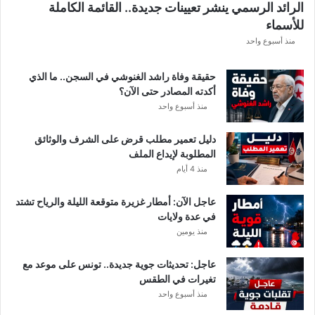
الرائد الرسمي ينشر تعيينات جديدة.. القائمة الكاملة
ق
للأسماء
ر
ع
منذ أسبوع واحد
ة
د
حقيقة وفاة راشد الغنوشي في السجن.. ما الذي
و
أكدته المصادر حتى الآن؟
ر
منذ أسبوع واحد
ي
أ
دليل تعمير مطلب قرض على الشرف والوثائق
ب
المطلوبة لإيداع الملف
ط
منذ 4 أيام
ا
ل
عاجل الآن: أمطار غزيرة متوقعة الليلة والرياح تشتد
إ
في عدة ولايات
ف
منذ يومين
ر
ي
ق
عاجل: تحديثات جوية جديدة.. تونس على موعد مع
ي
تغيرات في الطقس
ا
منذ أسبوع واحد