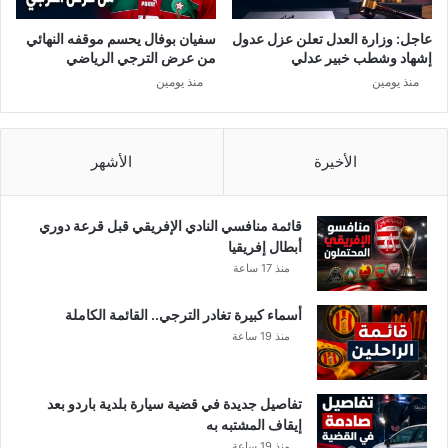
ل
ن
ي
س
عاجل: وزارة العدل تعلن عزل عدول
سفيان بوفال يحسم موقفه النهائي
س
ف
إشهاد وشطب خبير عدلي
من عرض الترجي الرياضي
“
ي
منذ يومين
منذ يومين
م
ا
خ
ل
ت
ا
لّ
ن
الأخيرة
الأشهر
ا
ت
ع
خ
ق
ا
قائمة منافسي النادي الإفريقي قبل قرعة دوري
ل
ب
أبطال إفريقيا
يّ
ا
منذ 17 ساعة
ا
ت
”
ا
أسماء كبيرة تغادر الترجي.. القائمة الكاملة
و
ل
منذ 19 ساعة
ي
ت
ك
ش
ش
ر
تفاصيل جديدة في قضية سيارة بلدية باردو بعد
ف
ي
إيقاف المشتبه به
ا
ع
منذ 19 ساعة