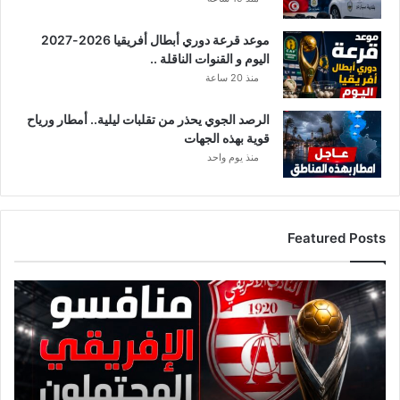
ل
ي
ت
ة
ف
موعد قرعة دوري أبطال أفريقيا 2026-2027
ا
اليوم و القنوات الناقلة ..
ص
منذ 20 ساعة
ي
ل
الرصد الجوي يحذر من تقلبات ليلية.. أمطار ورياح
قوية بهذه الجهات
منذ يوم واحد
Featured Posts
ق
ا
ئ
م
ة
م