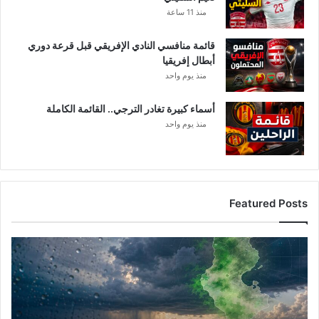
ل
منذ 11 ساعة
م
و
قائمة منافسي النادي الإفريقي قبل قرعة دوري
ظ
أبطال إفريقيا
ف
ي
منذ يوم واحد
ن
أسماء كبيرة تغادر الترجي.. القائمة الكاملة
منذ يوم واحد
Featured Posts
أ
م
ط
ا
ر
ت