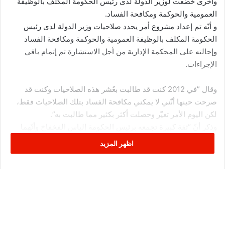
وأخرى خضعت لوزير الدولة لدى رئيس الحكومة المكلف بالوظيفة
العمومية والحوكمة ومكافحة الفساد.
و أنّه تم إعداد مشروع أمر يحدد صلاحيات وزير الدولة لدى رئيس
الحكومة المكلف بالوظيفة العمومية والحوكمة ومكافحة الفساد
وإحالته على المحكمة الإدارية من أجل الاستشارة ثم إتمام باقي
الإجراءات.
وقال ”في 2012 كنت قد طالبت بعُشر هذه الصلاحيات وكنت قد
صرحت حينها أنّني لا يمكني مكافحة الفساد بتلك الصلاحيات فقط،
لكن اليوم الأمر تغيّر وحصلت أكثر بكثير مما طالبت به”.
وذكر أنّ “ثقة كبيرة تجمعه برئيس الحكومة إلياس الفخفاخ وأنّهما
يعملان كفريق بشكل منسجم، متابعا ”التنسيق يتم على المستوى
اظهر المزيد
الحكومي لا الحزبي.. نحن فريق منضبط”.
وهذا ماقد يفسر الدعم اللامشروط من التيار الديمقراطي لتكليف
الياس الفخفاخ حين تم تعيينه من قبل رئيس الدولة.