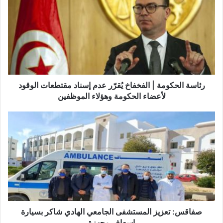
ئ
ا
س
ة
ا
ل
ح
ك
و
رئاسة الحكومة | الفخفاخ يُقرّر عدم إسناد مقتطعات الوقود
م
لأعضاء الحكومة وهؤلاء الموظفين
ة
|
ص
ا
ف
ل
ا
ف
ق
خ
س
ف
:
ا
ت
خ
ع
يُ
ز
ق
ي
صفاقس: تعزيز المستشفى الجامعي الهادي شاكر بسيارة
رّ
ز
إسعاف مجهزة