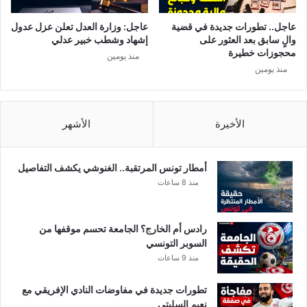
د
ش
ل
ا
عاجل.. تطورات جديدة في قضية
عاجل: وزارة العدل تعلن عزل عدول
أ
ك
والٍ سابق بعد العثور على
إشهاد وشطب خبير عدلي
ع
ر
محجوزات خطيرة
منذ يومين
ض
ب
منذ يومين
ا
س
ء
ي
ا
ا
ل
ر
الأخيرة
الأشهر
ح
ة
ك
إ
و
س
أمطار تونس المرتقبة.. الغنوشي يكشف التفاصيل
م
ع
منذ 8 ساعات
ة
ا
و
ف
ه
م
رادس أم الخارج؟ الجامعة تحسم موقفها من
ؤ
ج
السوبر التونسي
ل
ه
منذ 9 ساعات
ا
ز
ء
ة
تطورات جديدة في مفاوضات النادي الإفريقي مع
ا
نعيم السليتي