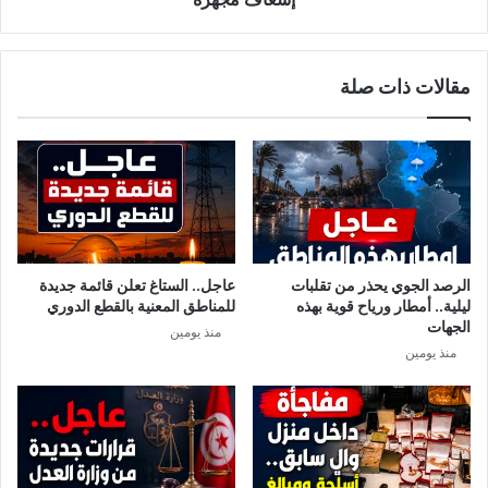
ر
ا
ع
ل
د
م
مقالات ذات صلة
م
س
إ
ت
س
ش
ن
ف
ا
ى
د
ا
م
ل
ق
ج
ت
ا
الرصد الجوي يحذر من تقلبات
عاجل.. الستاغ تعلن قائمة جديدة
ط
م
ليلية.. أمطار ورياح قوية بهذه
للمناطق المعنية بالقطع الدوري
ع
ع
الجهات
منذ يومين
ا
ي
منذ يومين
ت
ا
ا
ل
ل
ه
و
ا
ق
د
و
ي