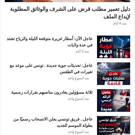
ك
دليل تعمير مطلب قرض على الشرف والوثائق المطلوبة
ش
لإيداع الملف
ف
ا
منذ 4 أيام
ل
ت
عاجل الآن: أمطار غزيرة متوقعة الليلة والرياح تشتد
ف
في عدة ولايات
ا
منذ 3 أيام
ص
ي
عاجل: تحديثات جوية جديدة.. تونس على موعد مع
ل
تغيرات في الطقس
منذ أسبوع واحد
ثلاثة مسؤولين يغادرون مناصبهم بقرارات رسمية
منذ أسبوع واحد
عاجل.. فريق تونسي يعلن الانسحاب رسميًا من
بطولة الموسم الجديد
منذ أسبوع واحد