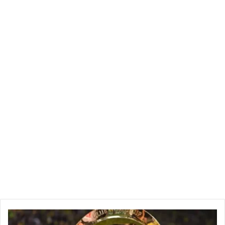
اليوم على
القناة الرئيسية بقطر 400 مم
، والتي تقوم بتزويد هذه
المناطق بالماء الصالح للشرب.
ومن المنتظر، حسب المصدر ذاته، أن يتم
استئناف التزويد تدريجيًا
بداية من الساعة السابعة من صباح يوم غد الجمعة 20 جوان 2025
،
وذلك فور الانتهاء من إصلاح العطب.
يمكن متابعة البلاغات الرسمية عبر الموقع الرسمي للصوناد من
خلال الرابط التالي:
www.sonede.com.tn
للمزيد من الأخبار المحلية والجهوية، زوروا موقعنا:
tunimedia.tn/ar
ب
ر