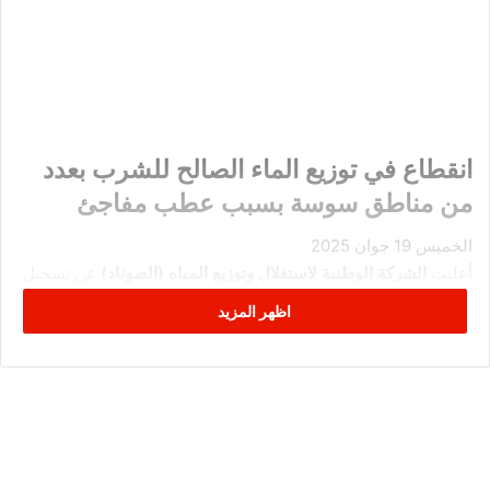
انقطاع في توزيع الماء الصالح للشرب بعدد
من مناطق سوسة بسبب عطب مفاجئ
الخميس 19 جوان 2025
أعلنت
الشركة الوطنية لاستغلال وتوزيع المياه (الصوناد)
عن تسجيل
انقطاع في توزيع الماء الصالح للشرب
بداية من مساء اليوم
اظهر المزيد
الخميس، بعدد من المناطق التابعة لولاية سوسة.
ويشمل هذا الانقطاع
مدينة هرقلة
،
منطقة العريبات
، وجزءًا من
منطقة شط مريم
، حسب ما جاء في بلاغ رسمي صادر عن الشركة.
وأفادت الصوناد أن هذا الانقطاع يعود إلى
عطب مفاجئ
طرأ صباح