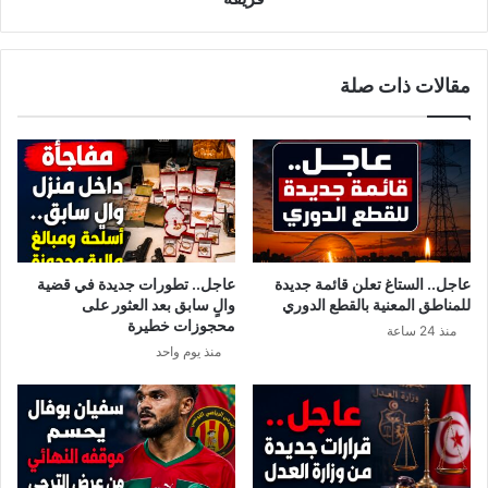
ث
ل
ا
ا
ء
ل
مقالات ذات صلة
2
ص
4
ف
ج
ق
و
ة
ا
ا
ن
ل
2
إ
0
ي
2
ر
عاجل.. الستاغ تعلن قائمة جديدة
عاجل.. تطورات جديدة في قضية
5
ا
للمناطق المعنية بالقطع الدوري
والٍ سابق بعد العثور على
ف
ن
محجوزات خطيرة
منذ 24 ساعة
ي
ي
منذ يوم واحد
ك
ة
أ
ا
س
ل
ا
إ
ل
س
ع
ر