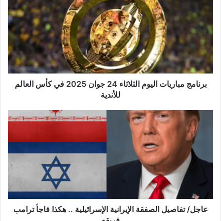
ن
ا
م
ج
م
ب
ا
ر
برنامج مباريات اليوم الثلاثاء 24 جوان 2025 في كأس العالم
ي
للأندية
ا
ت
ا
ع
ل
ا
ي
ج
و
ل
م
/
ا
ت
ل
ف
ث
ا
ل
ص
‏‏عاجل/ تفاصيل الصفقة الإيرانية الإسرائيلية .. هكذا فاجأ ترامب
ا
ي
فريقه