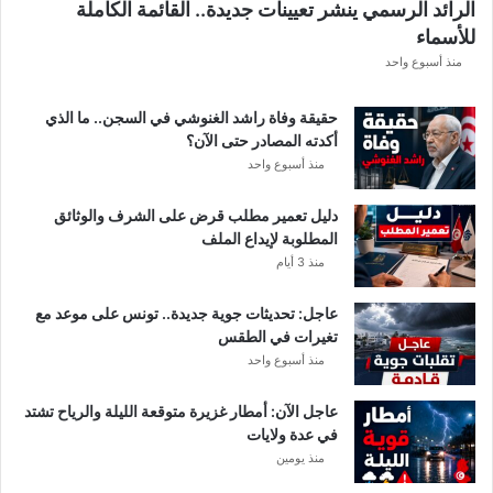
الرائد الرسمي ينشر تعيينات جديدة.. القائمة الكاملة
ق
للأسماء
ر
ع
منذ أسبوع واحد
ة
د
حقيقة وفاة راشد الغنوشي في السجن.. ما الذي
و
أكدته المصادر حتى الآن؟
ر
منذ أسبوع واحد
ي
أ
دليل تعمير مطلب قرض على الشرف والوثائق
ب
المطلوبة لإيداع الملف
ط
منذ 3 أيام
ا
ل
عاجل: تحديثات جوية جديدة.. تونس على موعد مع
إ
تغيرات في الطقس
ف
منذ أسبوع واحد
ر
ي
ق
عاجل الآن: أمطار غزيرة متوقعة الليلة والرياح تشتد
ي
في عدة ولايات
ا
منذ يومين