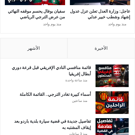
ا
ا
ل
ئ
عاجل: وزارة العدل تعلن عزل عدول
سفيان بوفال يحسم موقفه النهائي
م
ي
إشهاد وشطب خبير عدلي
من عرض الترجي الرياضي
ل
ل
منذ يوم واحد
منذ يوم واحد
ل
ي
أ
ة
ن
.
د
.
الأخيرة
الأشهر
ي
ه
ة
ك
ذ
قائمة منافسي النادي الإفريقي قبل قرعة دوري
ا
أبطال إفريقيا
ف
منذ ساعة واحدة
ا
ج
أسماء كبيرة تغادر الترجي.. القائمة الكاملة
أ
منذ ساعتين
ت
ر
ا
تفاصيل جديدة في قضية سيارة بلدية باردو بعد
م
إيقاف المشتبه به
ب
منذ 3 ساعات