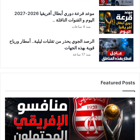
ف
ر
موعد قرعة دوري أبطال أفريقيا 2026-2027
ي
اليوم و القنوات الناقلة ..
ق
ه
منذ 4 ساعات
الرصد الجوي يحذر من تقلبات ليلية.. أمطار ورياح
قوية بهذه الجهات
منذ 17 ساعة
Featured Posts
ق
ا
ئ
م
ة
م