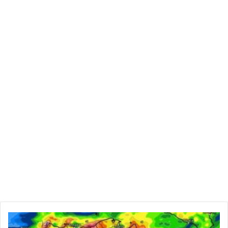
العبايرة بئر علي
الغلايسية بئر علي
واد الشيخ بئر علي
الكرايمة بئر علي
الغنوشي:
الأسبوع