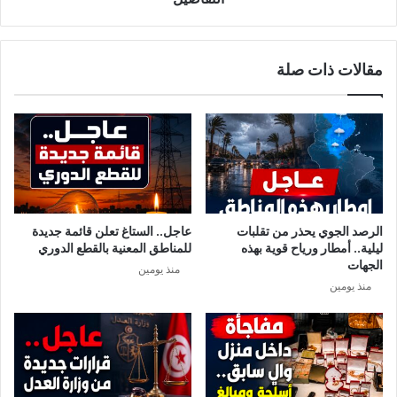
في
حق
بنات
مقالات ذات صلة
الغنوشي
و
صهره
رفيق
عبد
السلام
…
التفاصيل
الرصد الجوي يحذر من تقلبات
عاجل.. الستاغ تعلن قائمة جديدة
ليلية.. أمطار ورياح قوية بهذه
للمناطق المعنية بالقطع الدوري
الجهات
منذ يومين
منذ يومين