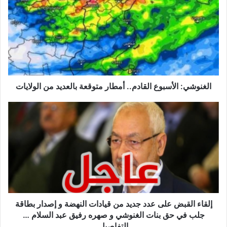
القادم..
أمطار
متوقعة
بالعديد
من
الولايات
الغنوشي: الأسبوع القادم.. أمطار متوقعة بالعديد من الولايات
إلقاء
القبض
على
عدد
جديد
من
قيادات
النهضة
و
إصدار
إلقاء القبض على عدد جديد من قيادات النهضة و إصدار بطاقة
بطاقة
جلب في حق بنات الغنوشي و صهره رفيق عبد السلام …
جلب
التفاصيل